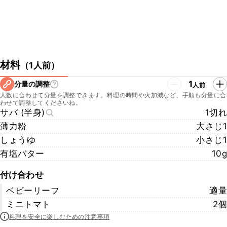
材料
（
1人前
）
1
分量の調整
人前
人数に合わせて分量を調整できます。料理の時間や火加減など、手順も分量に合
わせて調整してくださいね。
サバ (半身)
1切れ
薄力粉
大さじ1
しょうゆ
小さじ1
有塩バター
10g
付け合わせ
ベビーリーフ
適量
ミニトマト
2個
料理を安全に楽しむための注意事項