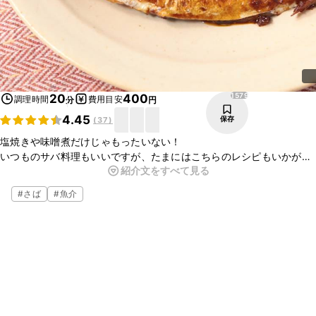
1579
20
400
調理時間
費用目安
分
円
4.45
保存
(
37
)
塩焼きや味噌煮だけじゃもったいない！
いつものサバ料理もいいですが、たまにはこちらのレシピもいかがで
紹介文をすべて見る
すか？
香ばしいバター醤油の香りがサバの臭みを和らげ、食欲をそそりま
#
さば
#
魚介
す。
簡単にできますのでぜひお試しくださいね。