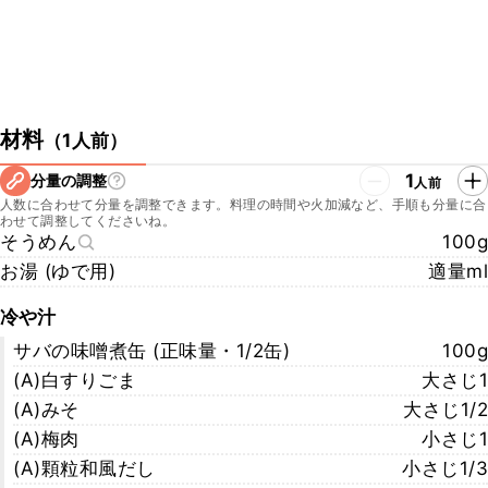
材料
（
1人前
）
1
分量の調整
人前
人数に合わせて分量を調整できます。料理の時間や火加減など、手順も分量に合
わせて調整してくださいね。
そうめん
100g
お湯 (ゆで用)
適量ml
冷や汁
サバの味噌煮缶 (正味量・1/2缶)
100g
(A)白すりごま
大さじ1
(A)みそ
大さじ1/2
(A)梅肉
小さじ1
(A)顆粒和風だし
小さじ1/3