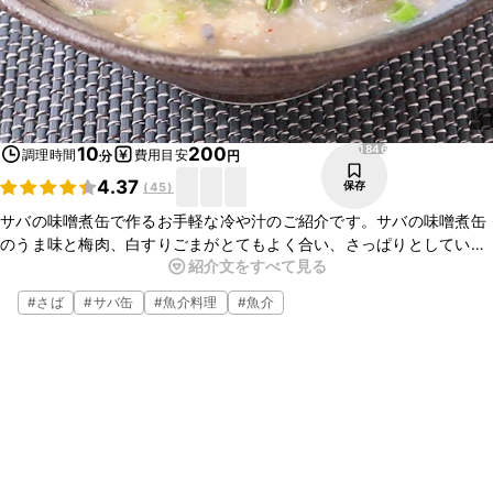
1846
10
200
調理時間
費用目安
分
円
4.37
保存
(
45
)
サバの味噌煮缶で作るお手軽な冷や汁のご紹介です。サバの味噌煮缶
のうま味と梅肉、白すりごまがとてもよく合い、さっぱりとしていて
紹介文をすべて見る
ついついお箸が止まらなくなりますよ。ランチやお夜食にも喜ばれま
すのでぜひ、お試しくださいね。
#
さば
#
サバ缶
#
魚介料理
#
魚介