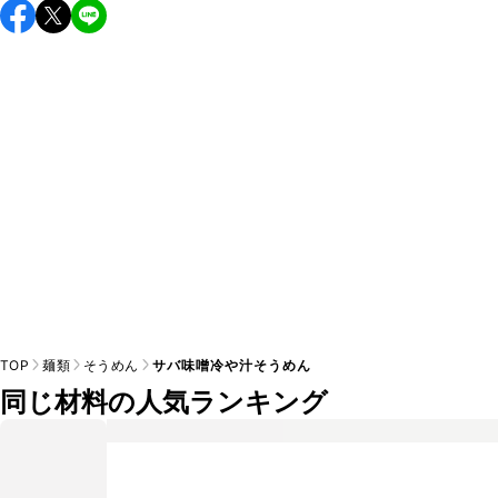
こちらのレシピは出来たてをお召し上がりいただくことをお
すすめします。

A
※日持ちは目安です。
こちら
の注意事項をご確認の上、正し
TOP
麺類
そうめん
サバ味噌冷や汁そうめん
同じ材料の人気ランキング