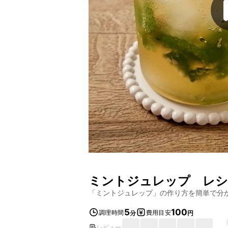
ミントジュレップ
レシ
「
ミントジュレップ
」の作り方を簡単で分
5
100
調理時間
費用目安
分
円
レビュー