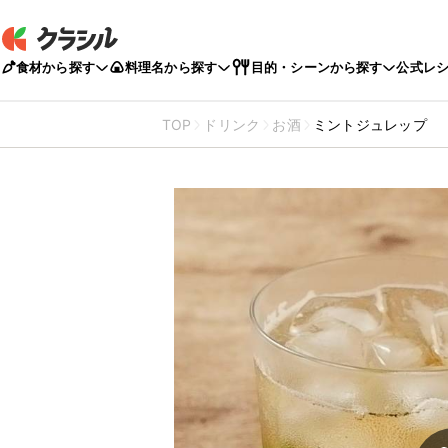
食材から探す
料理名から探す
目的・シーンから探す
公式レ
TOP
ドリンク
お酒
ミントジュレップ