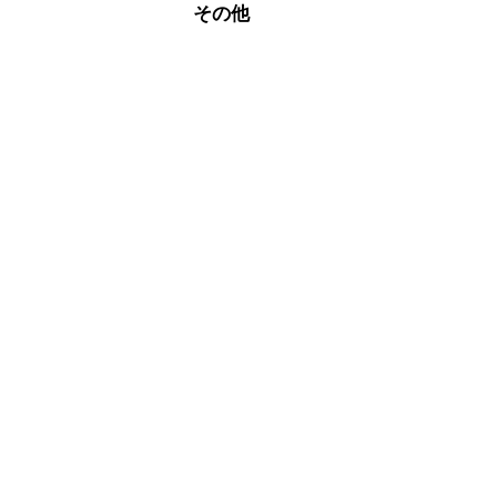
※日持ちは目安です。
こちら
その他