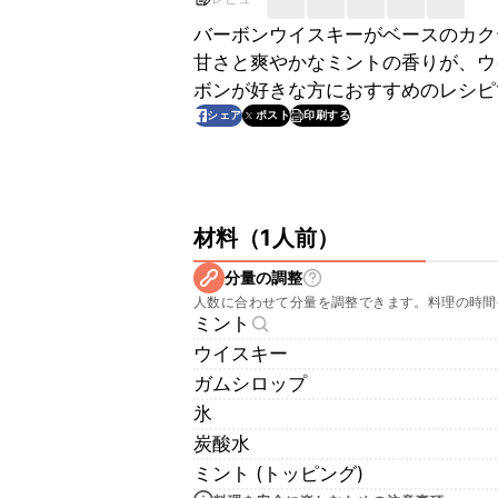
バーボンウイスキーがベースのカク
甘さと爽やかなミントの香りが、ウ
ボンが好きな方におすすめのレシピ
印刷する
シェア
ポスト
材料
（
1人前
）
分量の調整
人数に合わせて分量を調整できます。料理の時間
ミント
ウイスキー
ガムシロップ
氷
炭酸水
ミント (トッピング)