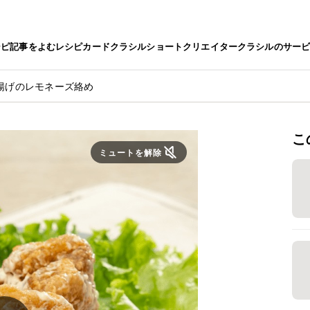
シピ
記事をよむ
レシピカード
クラシルショート
クリエイター
クラシルのサー
揚げのレモネーズ絡め
こ
ミュートを解除