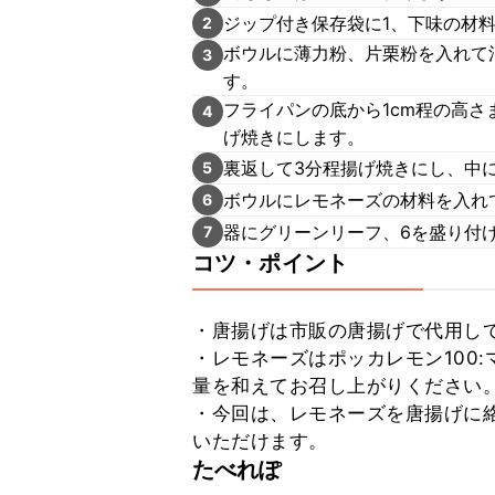
ジップ付き保存袋に1、下味の材
2
ボウルに薄力粉、片栗粉を入れて
3
す。
フライパンの底から1cm程の高さ
4
げ焼きにします。
裏返して3分程揚げ焼きにし、中
5
ボウルにレモネーズの材料を入れ
6
器にグリーンリーフ、6を盛り付
7
コツ・ポイント
・唐揚げは市販の唐揚げで代用して
・レモネーズはポッカレモン100:
量を和えてお召し上がりください。
・今回は、レモネーズを唐揚げに
いただけます。
たべれぽ