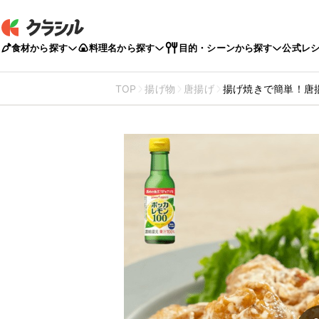
食材から探す
料理名から探す
目的・シーンから探す
公式レ
TOP
揚げ物
唐揚げ
揚げ焼きで簡単！唐