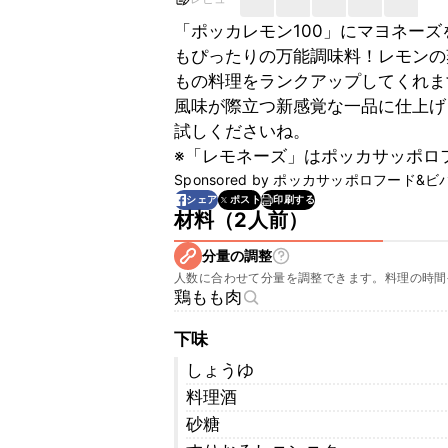
「ポッカレモン100」にマヨネー
もぴったりの万能調味料！レモンの
もの料理をランクアップしてくれま
風味が際立つ新感覚な一品に仕上げ
試しくださいね。
※「レモネーズ」はポッカサッポロフ
Sponsored by
ポッカサッポロフード&ビ
印刷する
シェア
ポスト
材料
（
2人前
）
分量の調整
人数に合わせて分量を調整できます。料理の時間
鶏もも肉
下味
しょうゆ
料理酒
砂糖