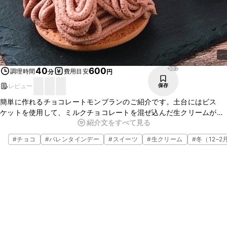
307
40
600
調理時間
費用目安
分
円
レビュー
保存
簡単に作れるチョコレートモンブランのご紹介です。土台にはビス
ケットを使用して、ミルクチョコレートを混ぜ込んだ生クリームが甘
紹介文をすべて見る
い栗の甘露煮を包みとてもおいしいですよ。作り方も簡単ですので、
ぜひ作ってみてくださいね。
#
チョコ
#
バレンタインデー
#
スイーツ
#
生クリーム
#
冬（12–2