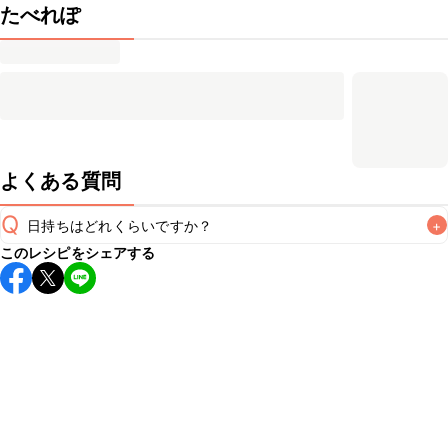
たべれぽ
よくある質問
Q
日持ちはどれくらいですか？
+
このレシピをシェアする
保存期間は冷蔵で当日中が目安です。なるべくお早めにお召
し上がりください。

A
※日持ちは目安です。
こちら
の注意事項をご確認の上、正し