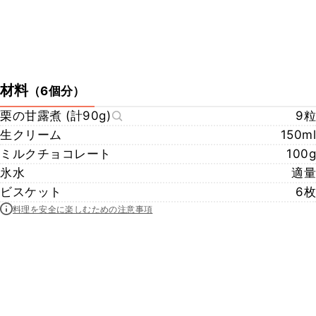
材料
（
6個分
）
栗の甘露煮 (計90g)
9粒
生クリーム
150ml
ミルクチョコレート
100g
氷水
適量
ビスケット
6枚
料理を安全に楽しむための注意事項