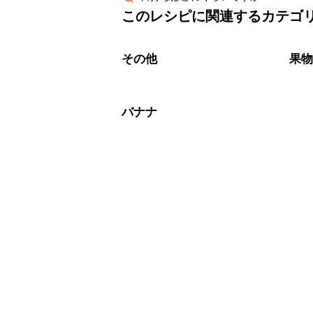
このレシピに関連するカテゴ
保存期間は冷蔵で当日中が目安です。
A
※日持ちは目安です。
こちら
その他
果
バナナ