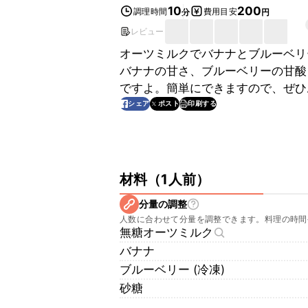
10
200
調理時間
費用目安
分
円
レビュー
オーツミルクでバナナとブルーベリ
バナナの甘さ、ブルーベリーの甘酸
ですよ。簡単にできますので、ぜひ
印刷する
シェア
ポスト
材料
（
1人前
）
分量の調整
人数に合わせて分量を調整できます。料理の時間
無糖オーツミルク
バナナ
ブルーベリー (冷凍)
砂糖