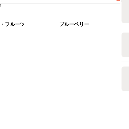
リ
なるべくお早めにお召し上がりください。

物・フルーツ
ブルーベリー