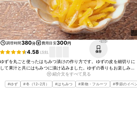
2100
380
300
調理時間
費用目安
分
円
4.58
保存
(
59
)
ゆずを丸ごと使ったはちみつ漬けの作り方です。ゆずの皮を細切りに
して果汁と共にはちみつに漬け込みました。ゆずの香りもお楽しみい
紹介文をすべて見る
ただける一品となっています。ヨーグルトに加えたり、パンと共にお
召し上がりいただいてもおいしいですよ。
#
ゆず
#
冬（12–2月）
#
はちみつ
#
果物・フルーツ
#
季節のイベ