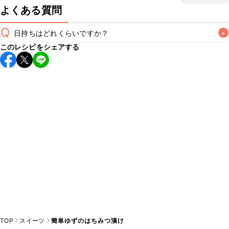
よくある質問
Q
日持ちはどれくらいですか？
+
このレシピをシェアする
保存期間は冷蔵で1週間が目安です。なるべくお早めにお召し
上がりください。

A
※日持ちは目安です。
こちら
の注意事項をご確認の上、正し
TOP
スイーツ
簡単ゆずのはちみつ漬け