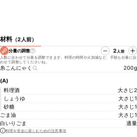
材料
（
2人前
）
2
分量の調整
人前
人数に合わせて分量を調整できます。料理の時間や火加減など、手順も分量に合
わせて調整してくださいね。
糸こんにゃく
200g
(A)
料理酒
大さじ2
しょうゆ
大さじ1
砂糖
大さじ1
ごま油
大さじ1
白いりごま
適量
料理を安全に楽しむための注意事項