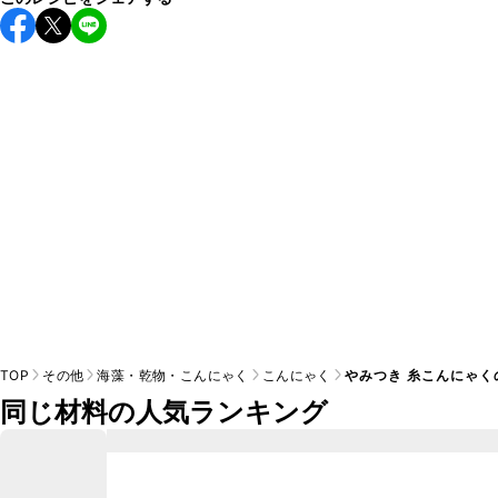
保存期間は冷蔵で翌日中が目安です。なるべくお早めにお召
し上がりください。

A
※日持ちは目安です。
こちら
の注意事項をご確認の上、正し
TOP
その他
海藻・乾物・こんにゃく
こんにゃく
やみつき 糸こんにゃく
同じ材料の人気ランキング