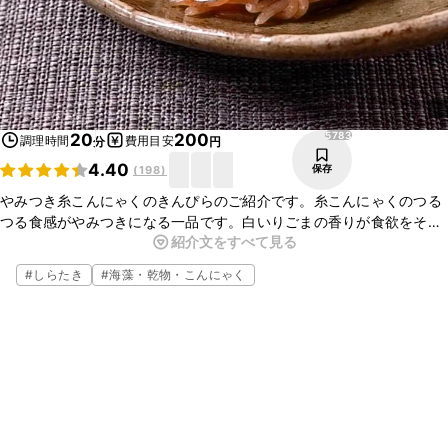
5783
20
200
調理時間
費用目安
分
円
4.40
保存
(
198
)
やみつき糸こんにゃくのきんぴらのご紹介です。糸こんにゃくのつる
つる食感がやみつきになる一品です。白いりごまの香りが食欲をそそ
紹介文をすべて見る
ります。手軽に揃う材料で簡単に作れるので、ごはんのおかずやお酒
のおつまみにおすすめですよ。ぜひお試しくださいね。
#
しらたき
#
海藻・乾物・こんにゃく