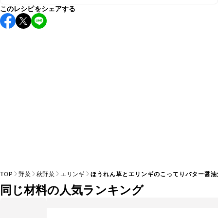
このレシピをシェアする
保存期間は冷蔵で翌日中が目安です。なるべくお早めにお召
し上がりください。

A
※日持ちは目安です。
こちら
の注意事項をご確認の上、正し
TOP
野菜
秋野菜
エリンギ
ほうれん草とエリンギのこってりバター醤油
同じ材料の人気ランキング