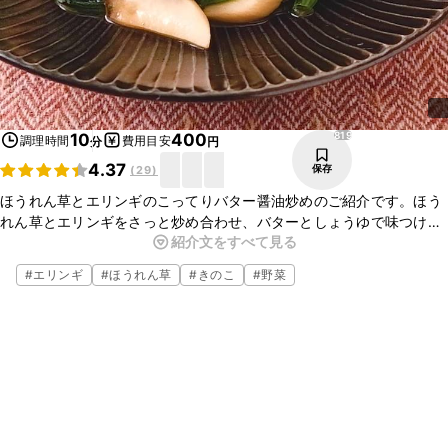
819
10
400
調理時間
費用目安
分
円
4.37
保存
(
29
)
ほうれん草とエリンギのこってりバター醤油炒めのご紹介です。ほう
れん草とエリンギをさっと炒め合わせ、バターとしょうゆで味つけを
紹介文をすべて見る
しました。コクのあるバターとしょうゆの風味がとてもよく合います
よ。
#
エリンギ
#
ほうれん草
#
きのこ
#
野菜