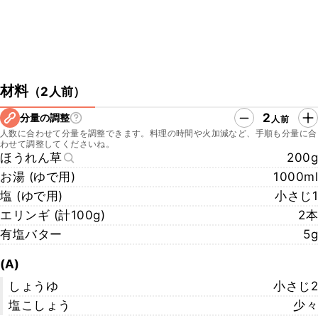
材料
（
2人前
）
2
分量の調整
人前
人数に合わせて分量を調整できます。料理の時間や火加減など、手順も分量に合
わせて調整してくださいね。
ほうれん草
200g
お湯 (ゆで用)
1000ml
塩 (ゆで用)
小さじ1
エリンギ (計100g)
2本
有塩バター
5g
(A)
しょうゆ
小さじ2
塩こしょう
少々