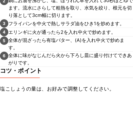
鍋にお湯を沸かし、塩、ほうれん草を入れて30秒ほどゆで
2
ます。流水にさらして粗熱を取り、水気を絞り、根元を切
り落として3cm幅に切ります。
フライパンを中火で熱しサラダ油をひき1を炒めます。
3
エリンギに火が通ったら2を入れ中火で炒めます。
4
全体が混ざったら有塩バター、(A)を入れ中火で炒めま
5
す。
全体に味がなじんだら火から下ろし皿に盛り付けてできあ
6
がりです。
コツ・ポイント
塩こしょうの量は、お好みで調整してください。