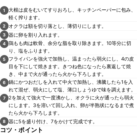
大根は皮をむいてすりおろし、キッチンペーパーに包み、
1
軽く搾ります。
オクラは額を切り落とし、薄切りにします。
2
器に卵を割り入れます。
3
鶏もも肉は軟骨、余分な脂を取り除きます。10等分に切
4
り、塩をふります。
フライパンを強火で加熱し、温まったら弱火にし、4の皮
5
目を下にして焼きます。きつね色になったら裏返して焼
き、中まで火が通ったら火から下ろします。
鍋にかつおだしを入れて中火で加熱し、沸騰したら1を入
6
れて混ぜ、弱火にして塩、薄口しょうゆで味を調えます。
2を加えて強火で一度沸かし、オクラに火が通ったら弱火
7
にします。3を溶いて回し入れ、卵が半熟状になるまで煮
たら火から下ろします。
器に5を盛り付け、7をかけて完成です。
8
コツ・ポイント