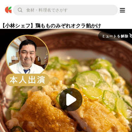
【小林シェフ】鶏もものみぞれオクラ餡かけ
ミュートを解除