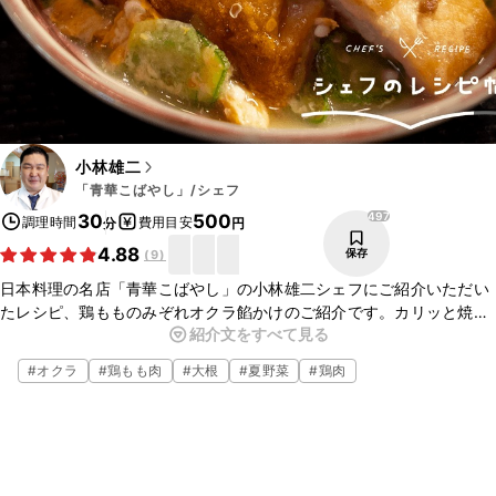
小林雄二
「青華こばやし」/シェフ
497
30
500
調理時間
費用目安
分
円
4.88
保存
(
9
)
日本料理の名店「青華こばやし」の小林雄二シェフにご紹介いただい
たレシピ、鶏もものみぞれオクラ餡かけのご紹介です。カリッと焼い
紹介文をすべて見る
た鶏もも肉にとろとろのオクラ餡をかけた、優しい味の一品です。ご
家庭でも是非作ってみてくださいね。
#
オクラ
#
鶏もも肉
#
大根
#
夏野菜
#
鶏肉
■青華こばやしのwebサイト
https://www.seika-kobayashi.com/
■青華こばやしのInstagram
https://www.instagram.com/seika_kobayashi_official/