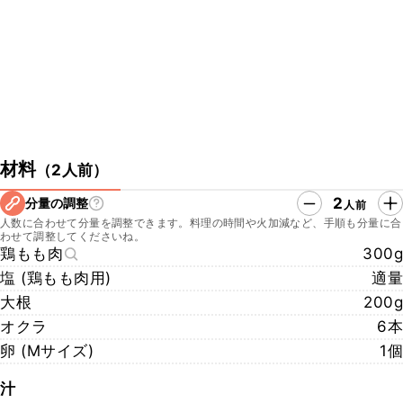
■青華こばやしのfacebook
https://www.facebook.com/seikakobayashiofficial
■青華こばやしのYouTube
https://youtube.com/@user-ck3qq1ox6g
【店鋪情報】
店名：青華こばやし
所在地：東京都新宿区荒木町10-17 1F
材料
（
2人前
）
2
分量の調整
人前
人数に合わせて分量を調整できます。料理の時間や火加減など、手順も分量に合
わせて調整してくださいね。
鶏もも肉
300g
塩 (鶏もも肉用)
適量
大根
200g
オクラ
6本
卵 (Mサイズ)
1個
汁