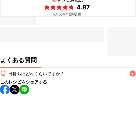
4.87
6
人の平均満足度
よくある質問
Q
日持ちはどれくらいですか？
+
このレシピをシェアする
保存期間は冷蔵で当日中が目安です。なるべくお早めにお召
し上がりください。

A
※日持ちは目安です。
こちら
の注意事項をご確認の上、正し