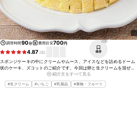
304
90
700
調理時間
費用目安
分
円
4.87
保存
(
6
)
スポンジケーキの中にクリームやムース、アイスなどを詰めるドーム
状のケーキ、ズコットのご紹介です。今回は卵と生クリームを混ぜ合
紹介文をすべて見る
わせたクリームとたっぷりのいちごを入れて仕上げました。ぜひ作っ
てみてくださいね。
#
生クリーム
#
いちご
#
乳製品
#
果物・フルーツ