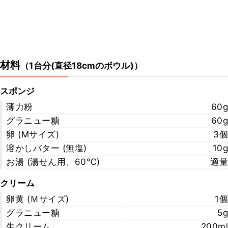
材料
（
1台分(直径18cmのボウル)
）
スポンジ
薄力粉
60g
グラニュー糖
60g
卵 (Mサイズ)
3個
溶かしバター (無塩)
10g
お湯 (湯せん用、60℃)
適量
クリーム
卵黄 (Ｍサイズ)
1個
グラニュー糖
5g
生クリーム
200ml