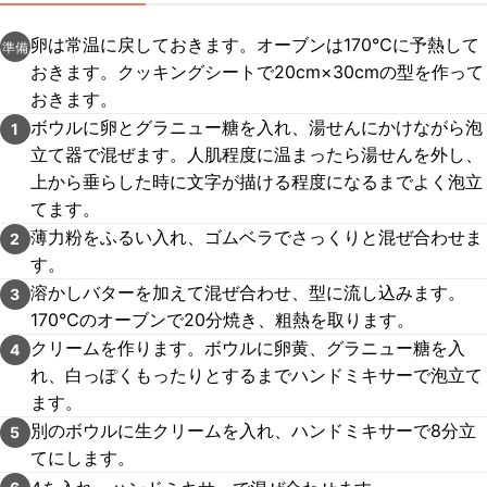
卵は常温に戻しておきます。オーブンは170℃に予熱して
準備
おきます。クッキングシートで20cm×30cmの型を作って
おきます。
ボウルに卵とグラニュー糖を入れ、湯せんにかけながら泡
1
立て器で混ぜます。人肌程度に温まったら湯せんを外し、
上から垂らした時に文字が描ける程度になるまでよく泡立
てます。
薄力粉をふるい入れ、ゴムベラでさっくりと混ぜ合わせま
2
す。
溶かしバターを加えて混ぜ合わせ、型に流し込みます。
3
170℃のオーブンで20分焼き、粗熱を取ります。
クリームを作ります。ボウルに卵黄、グラニュー糖を入
4
れ、白っぽくもったりとするまでハンドミキサーで泡立て
ます。
別のボウルに生クリームを入れ、ハンドミキサーで8分立
5
てにします。