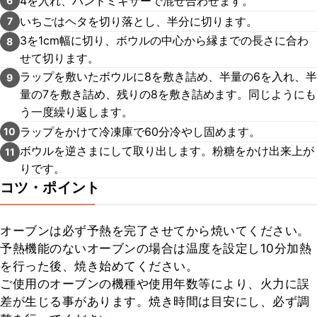
4を入れ、ハンドミキサーで混ぜ合わせます。
6
いちごはヘタを切り落とし、半分に切ります。
7
3を1cm幅に切り、ボウルの中心から縁までの長さに合わ
8
せて切ります。
ラップを敷いたボウルに8を敷き詰め、半量の6を入れ、半
9
量の7を敷き詰め、残りの8を敷き詰めます。同じようにも
う一度繰り返します。
ラップをかけて冷凍庫で60分冷やし固めます。
10
ボウルを逆さまにして取り出します。粉糖をかけ出来上が
11
りです。
コツ・ポイント
オーブンは必ず予熱を完了させてから焼いてください。

予熱機能のないオーブンの場合は温度を設定し10分加熱
を行った後、焼き始めてください。

ご使用のオーブンの機種や使用年数等により、火力に誤
差が生じる事があります。焼き時間は目安にし、必ず調