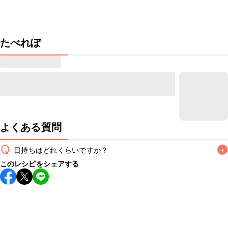
たべれぽ
よくある質問
Q
日持ちはどれくらいですか？
+
このレシピをシェアする
保存期間は冷蔵で翌日中が目安です。なるべくお早めにお召
し上がりください。

A
※日持ちは目安です。
こちら
の注意事項をご確認の上、正し