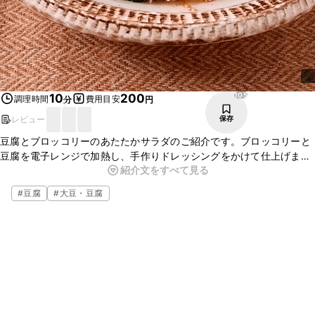
105
10
200
調理時間
費用目安
分
円
レビュー
保存
豆腐とブロッコリーのあたたかサラダのご紹介です。ブロッコリーと
豆腐を電子レンジで加熱し、手作りドレッシングをかけて仕上げまし
紹介文をすべて見る
た。ごま油の風味が効いたポン酢ベースのドレッシングがおいしいで
すよ。
#
豆腐
#
大豆・豆腐