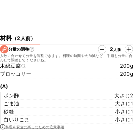
材料
（
2人前
）
2
分量の調整
人前
人数に合わせて分量を調整できます。料理の時間や火加減など、手順も分量に合
わせて調整してくださいね。
木綿豆腐
200g
ブロッコリー
200g
(A)
ポン酢
大さじ2
ごま油
大さじ1
砂糖
小さじ1
白いりごま
小さじ1
料理を安全に楽しむための注意事項