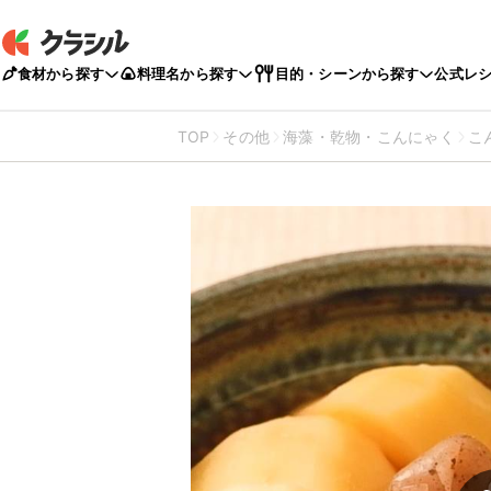
食材から探す
料理名から探す
目的・シーンから探す
公式レ
TOP
その他
海藻・乾物・こんにゃく
こ