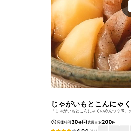
じゃがいもとこんにゃ
「
じゃがいもとこんにゃくのめんつゆ煮
」
30
200
調理時間
費用目安
分
円
4.04
(
64
)