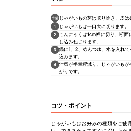
じゃがいもの芽は取り除き、皮は
準備
じゃがいもは一口大に切ります。
1
こんにゃくは1cm幅に切り、断面
2
し込みねじります。
鍋に1、2、めんつゆ、水を入れて
3
込みます。
汁気が半量程減り、じゃがいもが
4
がりです。
コツ・ポイント
じゃがいもはお好みの種類をご使
い。できあがってすぐに召し上が