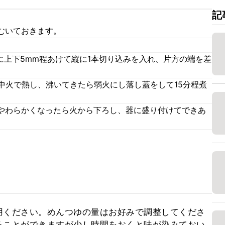
記
むいておきます。
に上下5mm程あけて縦に1本切り込みを入れ、片方の端を差
中火で熱し、沸いてきたら弱火にし落し蓋をして15分程煮
やわらかくなったら火から下ろし、器に盛り付けてできあ
用ください。めんつゆの量はお好みで調整してくださ
ることができますが少し時間をおくと味が染みておい