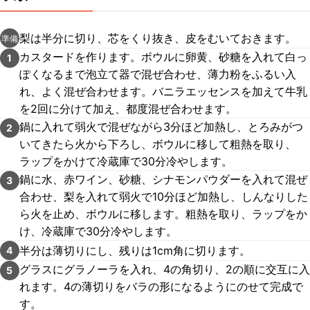
梨は半分に切り、芯をくり抜き、皮をむいておきます。
準備
カスタードを作ります。ボウルに卵黄、砂糖を入れて白っ
1
ぽくなるまで泡立て器で混ぜ合わせ、薄力粉をふるい入
れ、よく混ぜ合わせます。バニラエッセンスを加えて牛乳
を2回に分けて加え、都度混ぜ合わせます。
鍋に入れて弱火で混ぜながら3分ほど加熱し、とろみがつ
2
いてきたら火から下ろし、ボウルに移して粗熱を取り、
ラップをかけて冷蔵庫で30分冷やします。
鍋に水、赤ワイン、砂糖、シナモンパウダーを入れて混ぜ
3
合わせ、梨を入れて弱火で10分ほど加熱し、しんなりした
ら火を止め、ボウルに移します。粗熱を取り、ラップをか
け、冷蔵庫で30分冷やします。
半分は薄切りにし、残りは1cm角に切ります。
4
グラスにグラノーラを入れ、4の角切り、2の順に交互に入
5
れます。4の薄切りをバラの形になるようにのせて完成で
す。