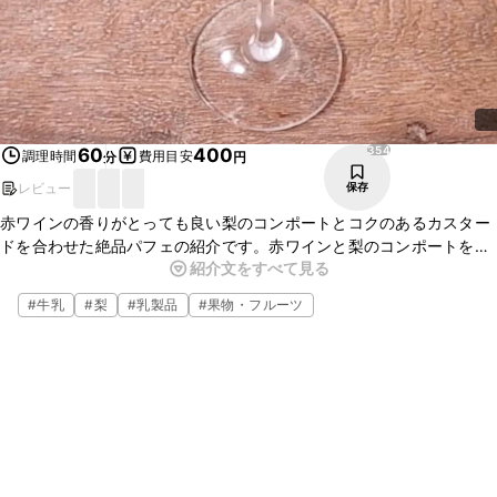
354
60
400
調理時間
費用目安
分
円
レビュー
保存
赤ワインの香りがとっても良い梨のコンポートとコクのあるカスター
ドを合わせた絶品パフェの紹介です。赤ワインと梨のコンポートをバ
紹介文をすべて見る
ラに見立てているので見た目にもインパクトがある一品です。おもて
なしスイーツなどにもぴったりなのでぜひ、作ってみてはいかがで
#
牛乳
#
梨
#
乳製品
#
果物・フルーツ
しょうか。