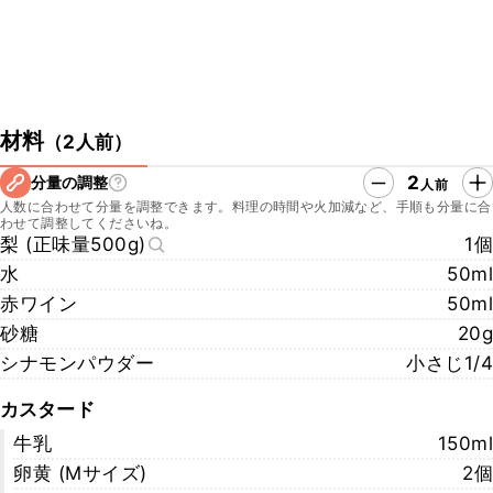
材料
（
2人前
）
2
分量の調整
人前
人数に合わせて分量を調整できます。料理の時間や火加減など、手順も分量に合
わせて調整してくださいね。
梨 (正味量500g)
1個
水
50ml
赤ワイン
50ml
砂糖
20g
シナモンパウダー
小さじ1/4
カスタード
牛乳
150ml
卵黄 (Mサイズ)
2個