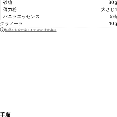
砂糖
30g
薄力粉
大さじ1
バニラエッセンス
5滴
グラノーラ
10g
料理を安全に楽しむための注意事項
手順