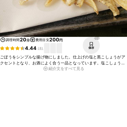
770
20
200
調理時間
費用目安
分
円
4.44
保存
(
8
)
ごぼうをシンプルな揚げ物にしました。仕上げの塩と黒こしょうがア
クセントとなり、お酒によく合う一品となっています。塩こしょうの
紹介文をすべて見る
他に、コンソメや唐揚げ粉を使ってバリエーションを増やしてみるの
もおすすめです。ごぼうの素材を楽しんでください。