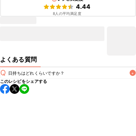
4.44
8
人の平均満足度
よくある質問
Q
日持ちはどれくらいですか？
+
このレシピをシェアする
保存期間は冷蔵で翌日中が目安です。なるべくお早めにお召
し上がりください。

A
※日持ちは目安です。
こちら
の注意事項をご確認の上、正し