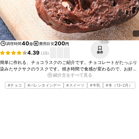
4003
40
200
調理時間
費用目安
分
円
4.39
保存
(
38
)
簡単に作れる、チョコラスクのご紹介です。チョコレートがたっぷり
染みたサクサクのラスクです。焼き時間で食感が変わるので、お好み
紹介文をすべて見る
の焼き加減を見つけてみてくださいね。
#
チョコ
#
バレンタインデー
#
スイーツ
#
牛乳
#
冬（12–2月）