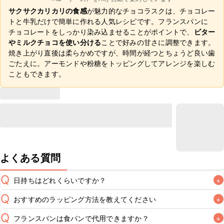
サクサクカリカリの食感
が魅力的なチョコラスクは、チョコレー
トと牛乳だけで簡単に作れる人気レシピです。フランスパンに
チョコレートをしっかり染み込ませることがポイントで、
ビター
やミルクチョコを使い分ける
ことで好みの甘さに調整できます。
焼き上がり直後は柔らかめですが、時間が経つとちょうど良い歯
ごたえに。アーモンドや粉糖をトッピングしてアレンジを楽しむ
こともできます。
よくある質問
Q
日持ちはどれくらいですか？
+
Q
おすすめのラッピング方法を教えてください
+
常温保存で2~3日が目安です。室温が高い場合はチョコレー
A
トが溶けてしまうため、冷蔵庫で保管することをおすすめい
Q
フランスパンは食パンで代用できますか？
+