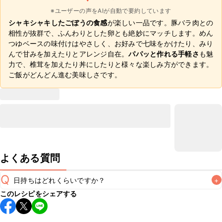
※ユーザーの声をAIが自動で要約しています
シャキシャキしたごぼうの食感
が楽しい一品です。豚バラ肉との
相性が抜群で、ふんわりとした卵とも絶妙にマッチします。めん
つゆベースの味付けはやさしく、お好みで七味をかけたり、みり
んで甘みを加えたりとアレンジ自在。
パパッと作れる手軽さ
も魅
力で、椎茸を加えたり丼にしたりと様々な楽しみ方ができます。
ご飯がどんどん進む美味しさです。
よくある質問
Q
日持ちはどれくらいですか？
+
このレシピをシェアする
保存期間は冷蔵で翌日中が目安です。なるべくお早めにお召
し上がりください。
