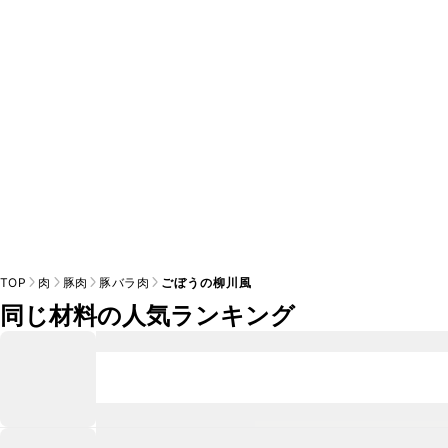
A
※日持ちは目安です。
こちら
の注意事項をご確認の上、正し
TOP
肉
豚肉
豚バラ肉
ごぼうの柳川風
同じ材料の人気ランキング