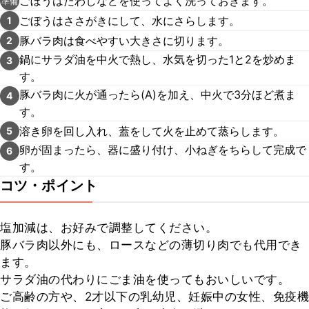
ごぼうはたわしなどを使ってよく洗っておきます。
準備
ごぼうはささがきにして、水にさらします。
1
豚バラ肉は食べやすい大きさに切ります。
2
鍋にサラダ油を中火で熱し、水気を切った1と2を炒めま
3
す。
豚バラ肉に火が通ったら(A)を加え、中火で3分ほど煮ま
4
す。
溶き卵を回し入れ、蓋をして火を止めて蒸らします。
5
卵が固まったら、器に盛り付け、小ねぎをちらして完成で
6
す。
コツ・ポイント
塩加減は、お好みで調整してください。

豚バラ肉以外にも、ロースなどの薄切り肉でも代用でき
ます。

サラダ油の代わりにごま油を使ってもおいしいです。

ご高齢の方や、2才以下の乳幼児、妊娠中の女性、免疫機