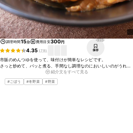
3350
15
300
調理時間
費用目安
分
円
4.35
保存
(
79
)
市販のめんつゆを使って、味付けが簡単なレシピです。
さっと炒めて、パッと煮る、手間なし調理なのにおいしいのがうれし
紹介文をすべて見る
い！
ごぼうのザクザクした食感が食べ応えバツグンで、ごはんが進みま
#
ごぼう
#
冬野菜
#
野菜
す。
七味や山椒をかけても美味しいです。