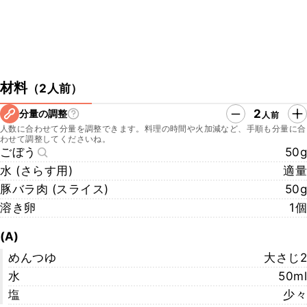
材料
（
2人前
）
2
分量の調整
人前
人数に合わせて分量を調整できます。料理の時間や火加減など、手順も分量に合
わせて調整してくださいね。
ごぼう
50g
水 (さらす用)
適量
豚バラ肉 (スライス)
50g
溶き卵
1個
(A)
めんつゆ
大さじ2
水
50ml
塩
少々