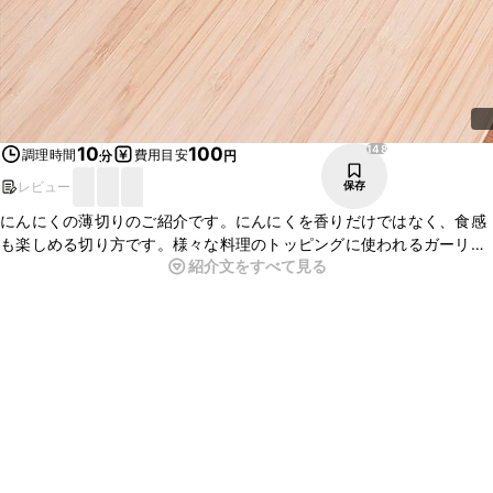
148
10
100
調理時間
費用目安
分
円
レビュー
保存
にんにくの薄切りのご紹介です。にんにくを香りだけではなく、食感
も楽しめる切り方です。様々な料理のトッピングに使われるガーリッ
紹介文をすべて見る
クチップや、ステーキ、炒め物などによく使われます。切り方を覚え
て、ぜひ色々なにんにく料理を作ってみてくださいね。