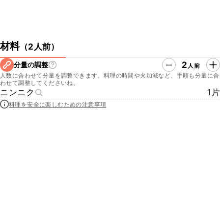
材料
（
2人前
）
2
分量の調整
人前
人数に合わせて分量を調整できます。料理の時間や火加減など、手順も分量に合
わせて調整してくださいね。
ニンニク
1片
料理を安全に楽しむための注意事項