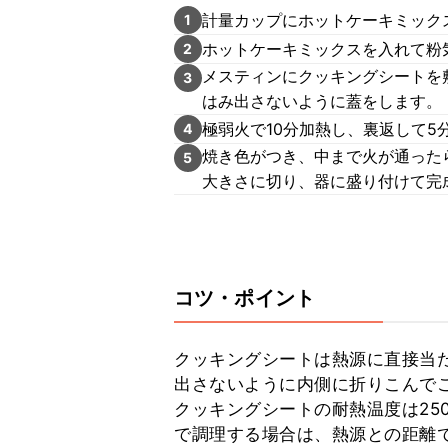
計量カップにホットケーキミック
1
ホットケーキミックスを入れて粉
2
メスティンにクッキングシートを
3
はみ出さないように蓋をします。
極弱火で10分加熱し、裏返して5
4
焼き色がつき、中まで火が通った
5
大きさに切り、器に盛り付けて完
コツ・ポイント
クッキングシートは熱源に直接当
出さないように内側に折りこんでご
クッキングシートの耐熱温度は25
で調理する場合は、熱源との距離