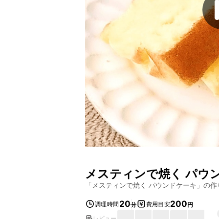
メスティンで焼く パウ
「
メスティンで焼く パウンドケーキ
」の作
20
200
調理時間
費用目安
分
円
レビュー