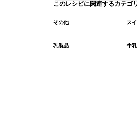
このレシピに関連するカテゴ
保存期間は常温で2~3日が目安です。
A
※日持ちは目安です。
こちら
その他
ス
乳製品
牛