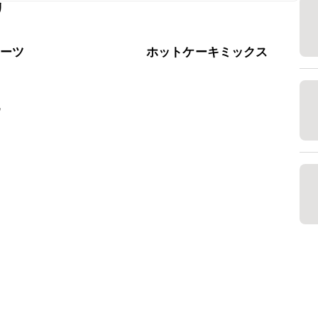
リ
なるべくお早めにお召し上がりください。

イーツ
ホットケーキミックス
乳