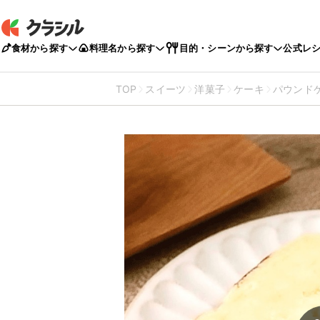
食材から探す
料理名から探す
目的・シーンから探す
公式レ
TOP
スイーツ
洋菓子
ケーキ
パウンド