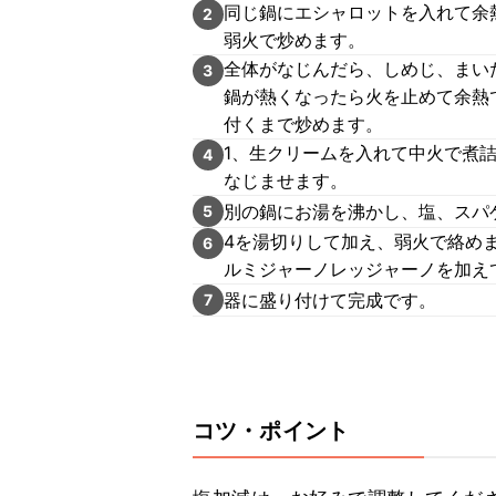
同じ鍋にエシャロットを入れて余
2
弱火で炒めます。
全体がなじんだら、しめじ、まい
3
鍋が熱くなったら火を止めて余熱
付くまで炒めます。
1、生クリームを入れて中火で煮
4
なじませます。
別の鍋にお湯を沸かし、塩、スパ
5
4を湯切りして加え、弱火で絡め
6
ルミジャーノレッジャーノを加え
器に盛り付けて完成です。
7
コツ・ポイント