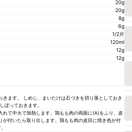
20g
20g
8g
6g
1/2片
120ml
12g
12g
おきます。 しめじ、まいたけは石づきを切り落としておき
をしぼっておきます。
入れて中火で加熱します。鶏もも肉の両面に(A)をふり、皮
りが付いたら取り出します。鶏もも肉の皮目に焼き色が付
す。