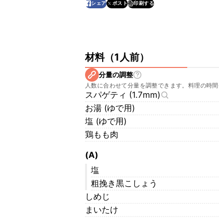
印刷する
シェア
ポスト
材料
（
1人前
）
分量の調整
人数に合わせて分量を調整できます。料理の時間
スパゲティ (1.7mm)
お湯 (ゆで用)
塩 (ゆで用)
鶏もも肉
(A)
塩
粗挽き黒こしょう
しめじ
まいたけ