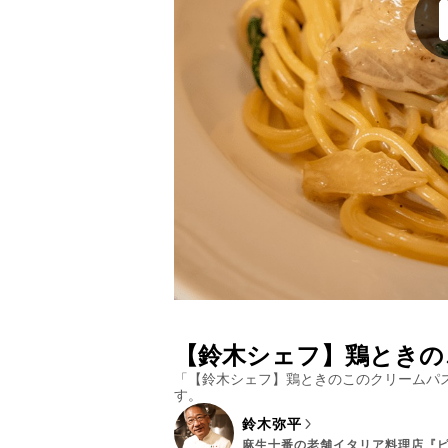
【鈴木シェフ】鶏ときの
「
【鈴木シェフ】鶏ときのこのクリームパ
す。
鈴木弥平
麻生十番の老舗イタリア料理店『ピ