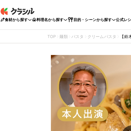
食材から探す
料理名から探す
目的・シーンから探す
公式レ
TOP
麺類
パスタ
クリームパスタ
【鈴