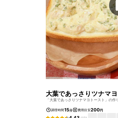
大葉であっさりツナマヨ
「
大葉であっさりツナマヨトースト
」の作
15
200
調理時間
費用目安
分
円
4.43
(
12
)