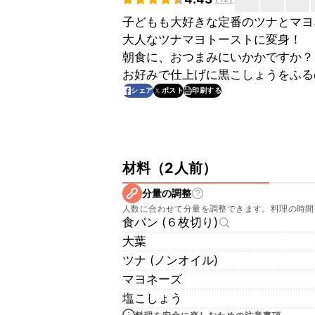
子どもも大好きな定番のツナとマヨ
大人なツナマヨトーストに変身！
朝食に、おつまみにいかかですか？
お好みで仕上げに黒こしょうをふる
印刷する
シェア
ポスト
材料
（
2人前
）
分量の調整
人数に合わせて分量を調整できます。料理の時間
食パン (６枚切り)
大葉
ツナ (ノンオイル)
マヨネーズ
塩こしょう