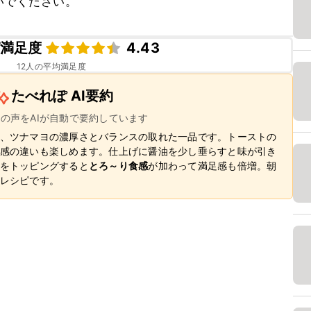
いでください。
満足度
4.43
12
人の平均満足度
たべれぽ AI要約
ーの声をAIが自動で要約しています
、ツナマヨの濃厚さとバランスの取れた一品です。トーストの
感の違いも楽しめます。仕上げに醤油を少し垂らすと味が引き
をトッピングすると
とろ～り食感
が加わって満足感も倍増。朝
レシピです。