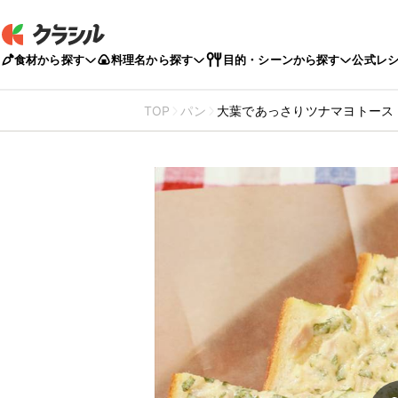
食材から探す
料理名から探す
目的・シーンから探す
公式レ
TOP
パン
大葉であっさりツナマヨトース