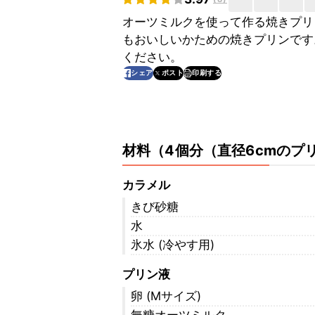
オーツミルクを使って作る焼きプリ
もおいしいかための焼きプリンです
ください。
印刷する
シェア
ポスト
材料
（
4個分（直径6cmのプ
カラメル
きび砂糖
水
氷水 (冷やす用)
プリン液
卵 (Mサイズ)