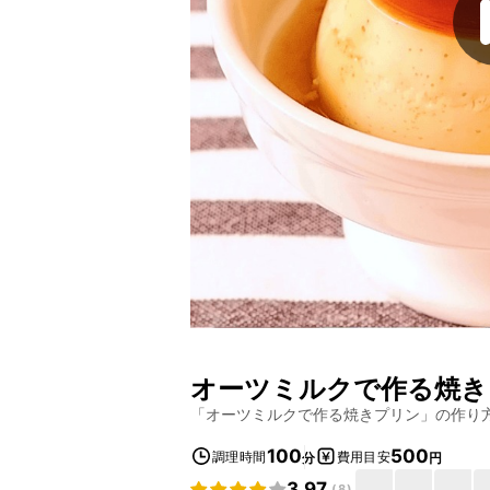
オーツミルクで作る焼き
「
オーツミルクで作る焼きプリン
」の作り
100
500
調理時間
費用目安
分
円
3.97
(
8
)