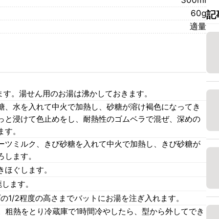
300ml
60g
記
適量
きます。湯せん用のお湯は沸かしておきます。
糖、水を入れて中火で加熱し、砂糖が溶け褐色になってき
っと浸けて色止めをし、耐熱性のゴムベラで混ぜ、深めの
ます。
ーツミルク、きび砂糖を入れて中火で加熱し、きび砂糖が
ろします。
きほぐします。
漉します。
の1/2程度の高さまでバットにお湯を注ぎ入れます。
す。粗熱をとり冷蔵庫で1時間冷やしたら、型から外してでき