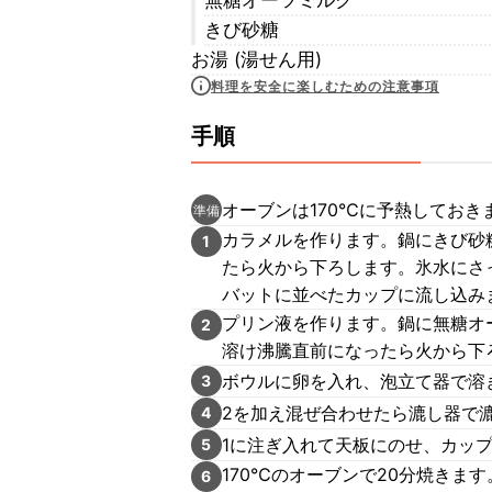
無糖オーツミルク
きび砂糖
お湯 (湯せん用)
料理を安全に楽しむための注意事項
手順
オーブンは170℃に予熱してお
準備
カラメルを作ります。鍋にきび砂
1
たら火から下ろします。氷水にさ
バットに並べたカップに流し込み
プリン液を作ります。鍋に無糖オ
2
溶け沸騰直前になったら火から下
ボウルに卵を入れ、泡立て器で溶
3
2を加え混ぜ合わせたら漉し器で
4
1に注ぎ入れて天板にのせ、カップ
5
170℃のオーブンで20分焼きま
6