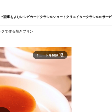
シピ
記事をよむ
レシピカード
クラシルショート
クリエイター
クラシルのサー
ルクで作る焼きプリン
ミュートを解除