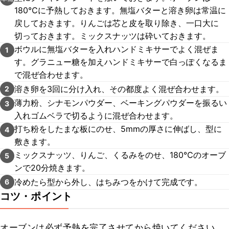
180℃に予熱しておきます。無塩バターと溶き卵は常温に
戻しておきます。りんごは芯と皮を取り除き、一口大に
切っておきます。ミックスナッツは砕いておきます。
ボウルに無塩バターを入れハンドミキサーでよく混ぜま
1
す。グラニュー糖を加えハンドミキサーで白っぽくなるま
で混ぜ合わせます。
溶き卵を3回に分け入れ、その都度よく混ぜ合わせます。
2
薄力粉、シナモンパウダー、ベーキングパウダーを振るい
3
入れゴムベラで切るように混ぜ合わせます。
打ち粉をしたまな板にのせ、5mmの厚さに伸ばし、型に
4
敷きます。
ミックスナッツ、りんご、くるみをのせ、180℃のオーブ
5
ンで20分焼きます。
冷めたら型から外し、はちみつをかけて完成です。
6
コツ・ポイント
オーブンは必ず予熱を完了させてから焼いてください。
