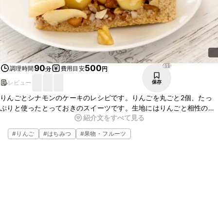
411
90
500
調理時間
費用目安
分
円
レビュー
保存
りんごとシナモンのケーキのレシピです。りんごを丸ごと2個、たっ
ぷりと使ったとっておきのスイーツです。生地にはりんごと相性のい
紹介文をすべて見る
いシナモンが入っていますよ。おやつやおもてなしにぴったりなの
で、ぜひ一度作ってみてくださいね。
#
りんご
#
はちみつ
#
果物・フルーツ