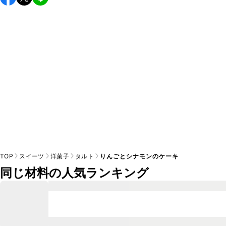
し上がりください。

A
※日持ちは目安です。
こちら
の注意事項をご確認の上、正し
TOP
スイーツ
洋菓子
タルト
りんごとシナモンのケーキ
同じ材料の人気ランキング