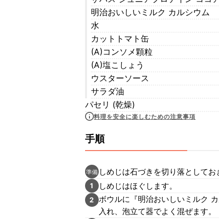
明治おいしいミルク カルシウム
水
カットトマト缶
(A)コンソメ顆粒
(A)塩こしょう
ウスターソース
サラダ油
パセリ (乾燥)
料理を安全に楽しむための注意事項
手順
しめじは石づきを切り落としてお
準備
しめじはほぐします。
1
ボウルに『明治おいしいミルク カ
2
入れ、泡立て器でよく混ぜます。