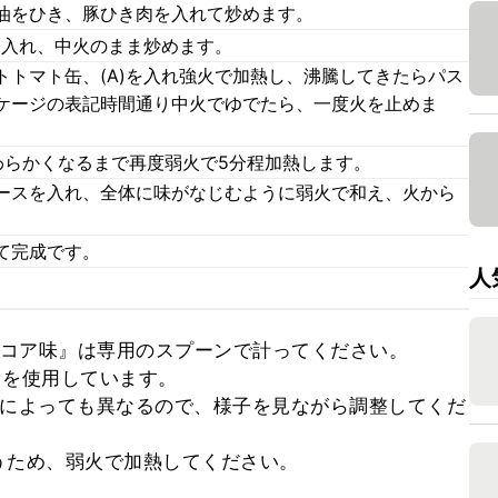
油をひき、豚ひき肉を入れて炒めます。
を入れ、中火のまま炒めます。
トトマト缶、(A)を入れ強火で加熱し、沸騰してきたらパス
ケージの表記時間通り中火でゆでたら、一度火を止めま
わらかくなるまで再度弱火で5分程加熱します。
ースを入れ、全体に味がなじむように弱火で和え、火から
て完成です。
人
ココア味』は専用のスプーンで計ってください。

タを使用しています。

類によっても異なるので、様子を見ながら調整してくだ
うため、弱火で加熱してください。