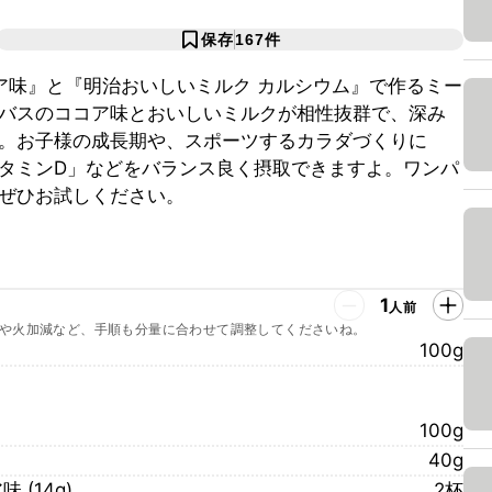
保存
167
件
コア味』と『明治おいしいミルク カルシウム』で作るミー
バスのココア味とおいしいミルクが相性抜群で、深み
。お子様の成長期や、スポーツするカラダづくりに
タミンD」などをバランス良く摂取できますよ。ワンパ
ぜひお試しください。
1
人前
や火加減など、手順も分量に合わせて調整してくださいね。
100g
100g
40g
(14g)
2杯