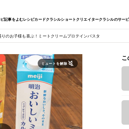
シピ
記事をよむ
レシピカード
クラシルショート
クリエイター
クラシルのサー
盛りのお子様も喜ぶ！ミートクリームプロテインパスタ
こ
ミュートを解除