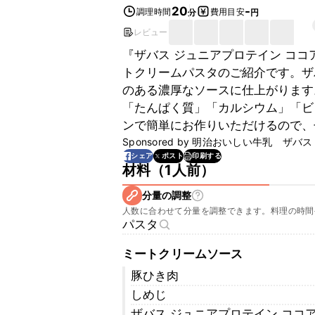
20
-
調理時間
費用目安
分
円
レビュー
『ザバス ジュニアプロテイン コ
トクリームパスタのご紹介です。ザ
のある濃厚なソースに仕上がります
「たんぱく質」「カルシウム」「ビ
ンで簡単にお作りいただけるので、
Sponsored by
明治おいしい牛乳 ザバス
印刷する
シェア
ポスト
材料
（
1人前
）
分量の調整
人数に合わせて分量を調整できます。料理の時間
パスタ
ミートクリームソース
豚ひき肉
しめじ
ザバス ジュニアプロテイン ココア味 