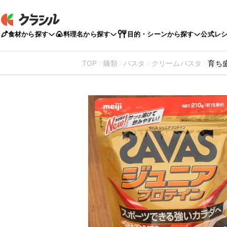
食材から探す
料理名から探す
目的・シーンから探す
公式レ
TOP
麺類
パスタ
クリームパスタ
育ち