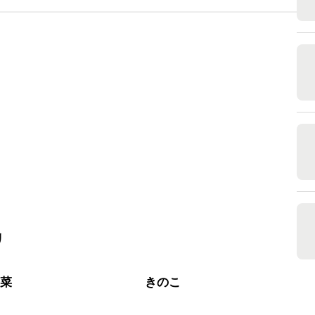
リ
野菜
きのこ