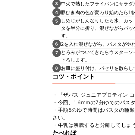
中火で熱したフライパンにサラダ
3
豚ひき肉の色が変わり始めたら1
4
しめじがしんなりしたら水、カッ
5
タを半分に折り、混ぜながらパッ
す。
2を入れ混ぜながら、パスタがや
6
とろみがついてきたらウスターソ
7
下ろします。
お皿に盛り付け、パセリを散らし
8
コツ・ポイント
・『ザバス ジュニアプロテイン 
・今回、1.6mmの7分ゆでのパス
・手順5のゆで時間はパスタの種
さい。

・牛乳は沸騰すると分離してしま
たべれぽ