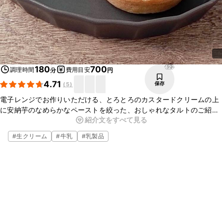
422
180
700
調理時間
費用目安
分
円
4.71
保存
(
5
)
電子レンジでお作りいただける、とろとろのカスタードクリームの上
に安納芋のなめらかなペーストを絞った、おしゃれなタルトのご紹介
紹介文をすべて見る
です。安納芋の甘みとカスタードクリームの組み合わせがとてもおい
しい一品ですよ。ぜひこの機会に作ってみて下さいね。
#
生クリーム
#
牛乳
#
乳製品