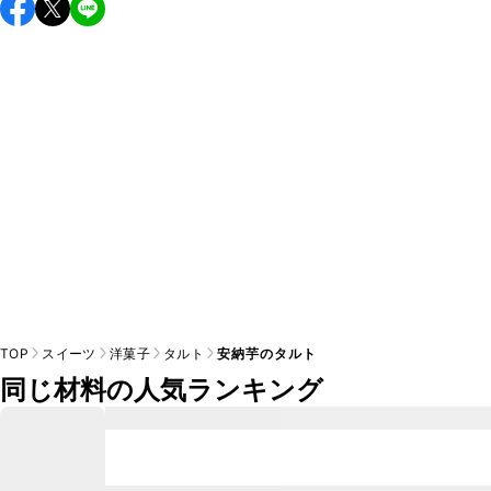
保存期間は冷蔵で当日中が目安です。なるべくお早めにお召
し上がりください。

A
※日持ちは目安です。
こちら
の注意事項をご確認の上、正し
TOP
スイーツ
洋菓子
タルト
安納芋のタルト
同じ材料の人気ランキング