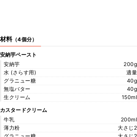
材料
（
4個分
）
安納芋ペースト
安納芋
200g
水 (さらす用)
適量
グラニュー糖
40g
無塩バター
40g
生クリーム
150ml
カスタードクリーム
牛乳
200ml
薄力粉
大さじ2
グラニュー糖
大さじ2