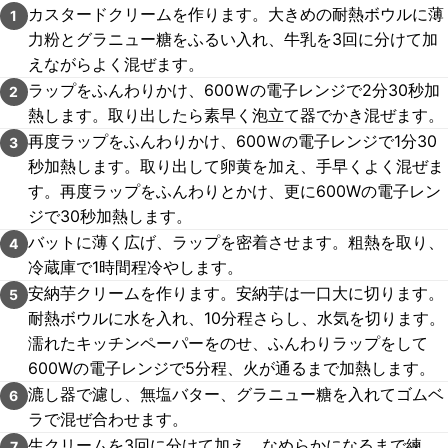
カスタードクリームを作ります。大きめの耐熱ボウルに薄
1
力粉とグラニュー糖をふるい入れ、牛乳を3回に分けて加
えながらよく混ぜます。
ラップをふんわりかけ、600Ｗの電子レンジで2分30秒加
2
熱します。取り出したら素早く泡立て器でかき混ぜます。
再度ラップをふんわりかけ、600Ｗの電子レンジで1分30
3
秒加熱します。取り出して卵黄を加え、手早くよく混ぜま
す。再度ラップをふんわりとかけ、更に600Wの電子レン
ジで30秒加熱します。
バットに薄く広げ、ラップを密着させます。粗熱を取り、
4
冷蔵庫で1時間程冷やします。
安納芋クリームを作ります。安納芋は一口大に切ります。
5
耐熱ボウルに水を入れ、10分程さらし、水気を切ります。
濡れたキッチンペーパーをのせ、ふんわりラップをして
600Wの電子レンジで5分程、火が通るまで加熱します。
漉し器で濾し、無塩バター、グラニュー糖を入れてゴムベ
6
ラで混ぜ合わせます。
生クリームを3回に分けて加え、なめらかになるまで練
7