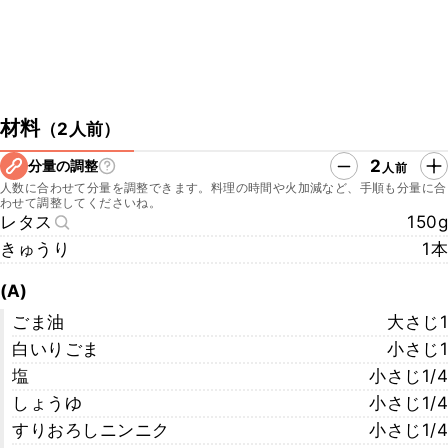
材料
（
2人前
）
2
分量の調整
人前
人数に合わせて分量を調整できます。料理の時間や火加減など、手順も分量に合
わせて調整してくださいね。
レタス
150g
きゅうり
1本
(A)
ごま油
大さじ1
白いりごま
小さじ1
塩
小さじ1/4
しょうゆ
小さじ1/4
すりおろしニンニク
小さじ1/4