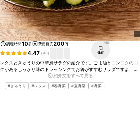
919
10
200
調理時間
費用目安
分
円
4.47
保存
(
46
)
レタスときゅうりの中華風サラダの紹介です。ごま油とニンニクのコ
クがあるしっかり味のドレッシングでお箸がすすむサラダですよ。具
紹介文をすべて見る
材はお好みでアレンジして、ぜひお試しくださいね。
#
きゅうり
#
レタス
#
春野菜
#
夏野菜
#
野菜