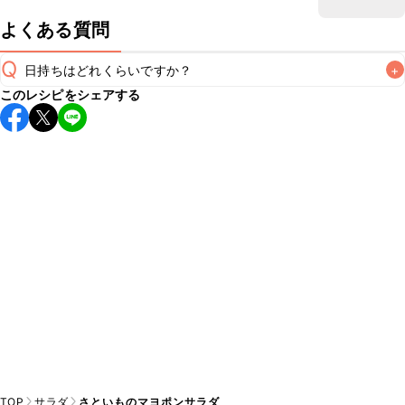
よくある質問
Q
日持ちはどれくらいですか？
+
このレシピをシェアする
保存期間は冷蔵で当日中が目安です。なるべくお早めにお召
し上がりください。

A
※日持ちは目安です。
こちら
の注意事項をご確認の上、正し
TOP
サラダ
さといものマヨポンサラダ