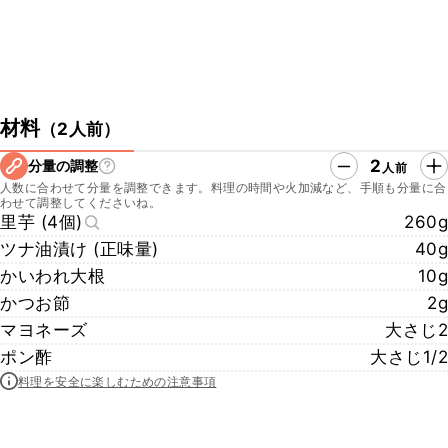
材料
（
2人前
）
2
分量の調整
人前
人数に合わせて分量を調整できます。料理の時間や火加減など、手順も分量に合
わせて調整してくださいね。
里芋 (4個)
260g
ツナ油漬け (正味量)
40g
かいわれ大根
10g
かつお節
2g
マヨネーズ
大さじ2
ポン酢
大さじ1/2
料理を安全に楽しむための注意事項