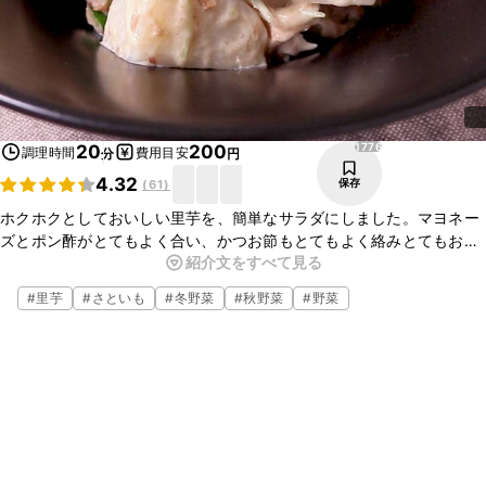
1776
20
200
調理時間
費用目安
分
円
4.32
保存
(
61
)
ホクホクとしておいしい里芋を、簡単なサラダにしました。マヨネー
ズとポン酢がとてもよく合い、かつお節もとてもよく絡みとてもおい
紹介文をすべて見る
しいです。里芋の加熱も電子レンジを使って行いますので、とてもお
手軽にお作りいただけますよ。
#
里芋
#
さといも
#
冬野菜
#
秋野菜
#
野菜