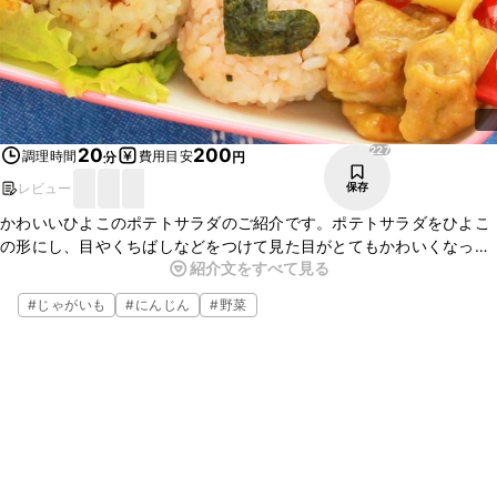
227
20
200
調理時間
費用目安
分
円
レビュー
保存
かわいいひよこのポテトサラダのご紹介です。ポテトサラダをひよこ
の形にし、目やくちばしなどをつけて見た目がとてもかわいくなって
紹介文をすべて見る
います。食卓が華やかになり、お子さまも喜ぶこと間違いなしです。
ぜひ試してみてくださいね！
#
じゃがいも
#
にんじん
#
野菜