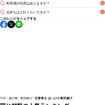
Q
料理酒の代用はありますか？
+
Q
日持ちはどれくらいですか？
+
A
このレシピをシェアする
保存期間は冷蔵で翌日中が目安です。なるべくお早めにお召
し上がりください。

A
※日持ちは目安です。
こちら
の注意事項をご確認の上、正し
TOP
揚げ物
竜田揚げ
生姜香る ほっけの竜田揚げ