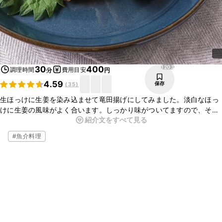
1203
30
400
調理時間
費用目安
分
円
4.59
保存
(
35
)
生ほっけに生姜を染み込ませて竜田揚げにしてみました。淡白なほっ
けに生姜の風味がよく合います。しっかり味がついてますので、その
紹介文をすべて見る
ままでも美味しく頂けます。開きでも美味しく出来ますので、是非お
試しくださいね。
#
魚介料理