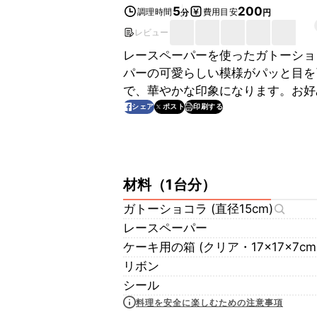
5
200
調理時間
費用目安
分
円
レビュー
レースペーパーを使ったガトーショ
パーの可愛らしい模様がパッと目を
で、華やかな印象になります。お好
印刷する
シェア
ポスト
材料
（
1台分
）
ガトーショコラ (直径15cm)
レースペーパー
ケーキ用の箱 (クリア・17×17×7cm
リボン
シール
料理を安全に楽しむための注意事項