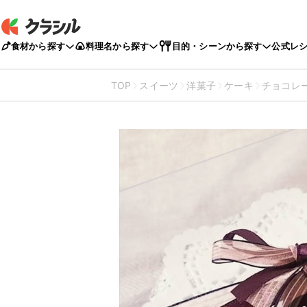
食材から探す
料理名から探す
目的・シーンから探す
公式レ
TOP
スイーツ
洋菓子
ケーキ
チョコレ