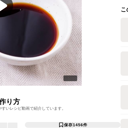
こ
作り方
やすいレシピ動画で紹介しています。
保存
1456
件