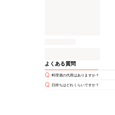
よくある質問
Q
料理酒の代用はありますか？
Q
日持ちはどれくらいですか？
A
保存期間は冷蔵で2~3日が目安です。
A
※日持ちは目安です。
こちら