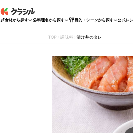
食材から探す
料理名から探す
目的・シーンから探す
公式レ
TOP
調味料
漬け丼のタレ