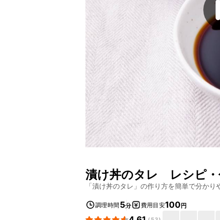
漬け丼のタレ
レシピ・
「
漬け丼のタレ
」の作り方を簡単で分かり
5
100
調理時間
費用目安
分
円
4.61
(
53
)