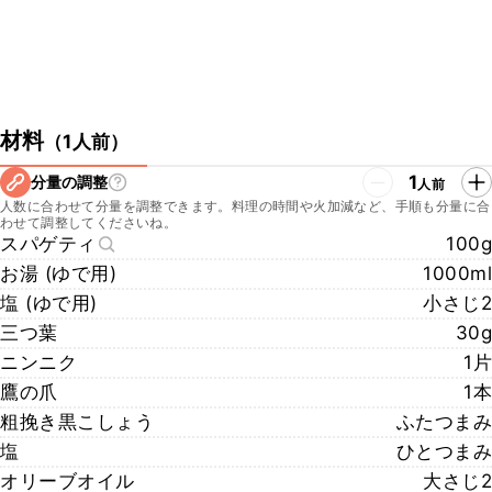
材料
（
1人前
）
1
分量の調整
人前
人数に合わせて分量を調整できます。料理の時間や火加減など、手順も分量に合
わせて調整してくださいね。
スパゲティ
100g
お湯 (ゆで用)
1000ml
塩 (ゆで用)
小さじ2
三つ葉
30g
ニンニク
1片
鷹の爪
1本
粗挽き黒こしょう
ふたつまみ
塩
ひとつまみ
オリーブオイル
大さじ2