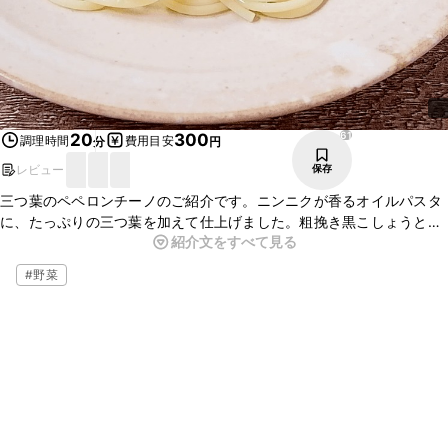
61
20
300
調理時間
費用目安
分
円
レビュー
保存
三つ葉のペペロンチーノのご紹介です。ニンニクが香るオイルパスタ
に、たっぷりの三つ葉を加えて仕上げました。粗挽き黒こしょうと鷹
紹介文をすべて見る
の爪のピリッとした辛みがアクセントになっていますよ。ぜひお試し
くださいね。
#
野菜