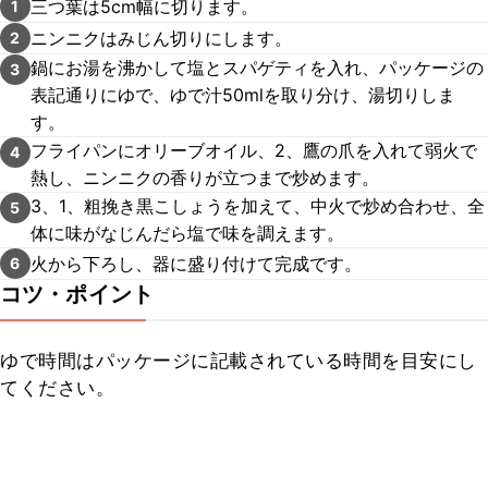
三つ葉は5cm幅に切ります。
1
ニンニクはみじん切りにします。
2
鍋にお湯を沸かして塩とスパゲティを入れ、パッケージの
3
表記通りにゆで、ゆで汁50mlを取り分け、湯切りしま
す。
フライパンにオリーブオイル、2、鷹の爪を入れて弱火で
4
熱し、ニンニクの香りが立つまで炒めます。
3、1、粗挽き黒こしょうを加えて、中火で炒め合わせ、全
5
体に味がなじんだら塩で味を調えます。
火から下ろし、器に盛り付けて完成です。
6
コツ・ポイント
ゆで時間はパッケージに記載されている時間を目安にし
てください。