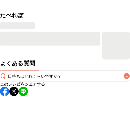
たべれぽ
よくある質問
Q
日持ちはどれくらいですか？
+
このレシピをシェアする
保存期間は冷蔵で当日中が目安です。なるべくお早めにお召
し上がりください。

A
※日持ちは目安です。
こちら
の注意事項をご確認の上、正し