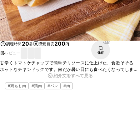
340
20
200
調理時間
費用目安
分
円
レビュー
保存
甘辛くトマトケチャップで簡単チリソースに仕上げた、食欲そそる
ホットなチキンドックです。何だか暑い日にも食べたくなってしまう
紹介文をすべて見る
一品ですよ。工程も簡単ですので、是非、お試し下さい。休日の朝食
や昼食にいかがでしょうか。
#
鶏もも肉
#
鶏肉
#
パン
#
肉