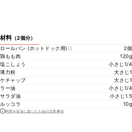
材料
（
2個分
）
ロールパン (ホットドック用)
2個
鶏もも肉
120g
塩こしょう
小さじ1/4
薄力粉
大さじ1
ケチャップ
大さじ1
ラー油
小さじ1/4
サラダ油
小さじ1.5
ルッコラ
10g
料理を安全に楽しむための注意事項