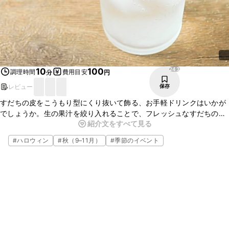
243
10
100
調理時間
費用目安
分
円
レビュー
保存
すだちの皮をこうもり型にくり抜いて飾る、お手軽ドリンクはいかが
でしょうか。生の果汁を絞り入れることで、フレッシュなすだちの香
紹介文をすべて見る
りがとても心地よい飲みものです。さわやかな酸味でさっぱりゴクゴ
クといただけます。こうもりの形もかぼちゃやおばけの形にアレンジ
#
ハロウィン
#
秋（9–11月）
#
季節のイベント
してハロウィンパーティーにおすすめです。