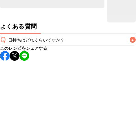
よくある質問
Q
日持ちはどれくらいですか？
+
このレシピをシェアする
こちらのレシピは出来たてをお召し上がりいただくことをお
すすめします。

A
※日持ちは目安です。
こちら
の注意事項をご確認の上、正し