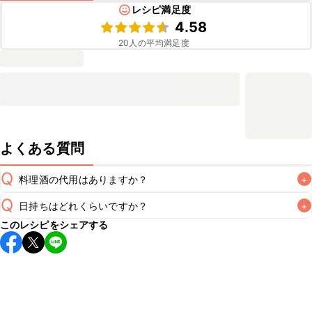
レシピ満足度
4.58
20
人の平均満足度
よくある質問
Q
料理酒の代用はありますか？
+
Q
日持ちはどれくらいですか？
+
A
このレシピをシェアする
こちらのレシピは出来たてをお召し上がりいただくことをお
すすめします。

A
※日持ちは目安です。
こちら
の注意事項をご確認の上、正し