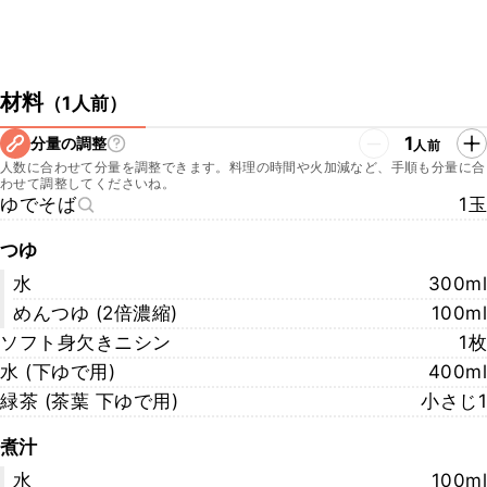
材料
（
1人前
）
1
分量の調整
人前
人数に合わせて分量を調整できます。料理の時間や火加減など、手順も分量に合
わせて調整してくださいね。
ゆでそば
1玉
つゆ
水
300ml
めんつゆ (2倍濃縮)
100ml
ソフト身欠きニシン
1枚
水 (下ゆで用)
400ml
緑茶 (茶葉 下ゆで用)
小さじ1
煮汁
水
100ml