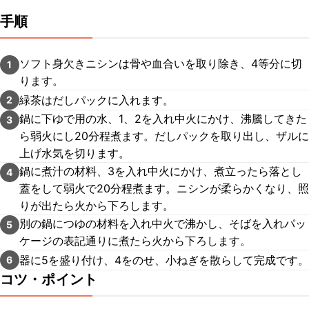
手順
ソフト身欠きニシンは骨や血合いを取り除き、4等分に切
1
ります。
緑茶はだしパックに入れます。
2
鍋に下ゆで用の水、1、2を入れ中火にかけ、沸騰してきた
3
ら弱火にし20分程煮ます。だしパックを取り出し、ザルに
上げ水気を切ります。
鍋に煮汁の材料、3を入れ中火にかけ、煮立ったら落とし
4
蓋をして弱火で20分程煮ます。ニシンが柔らかくなり、照
りが出たら火から下ろします。
別の鍋につゆの材料を入れ中火で沸かし、そばを入れパッ
5
ケージの表記通りに煮たら火から下ろします。
器に5を盛り付け、4をのせ、小ねぎを散らして完成です。
6
コツ・ポイント