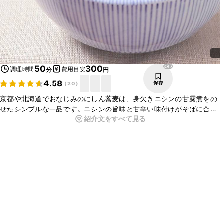
387
50
300
調理時間
費用目安
分
円
4.58
保存
(
20
)
京都や北海道でおなじみのにしん蕎麦は、身欠きニシンの甘露煮をの
せたシンプルな一品です。ニシンの旨味と甘辛い味付けがそばに合っ
紹介文をすべて見る
て、こっくりとした深い味わいになって美味しいですよ。ぜひ作って
みてくださいね。