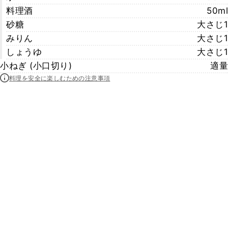
料理酒
50ml
砂糖
大さじ1
みりん
大さじ1
しょうゆ
大さじ1
小ねぎ (小口切り)
適量
料理を安全に楽しむための注意事項