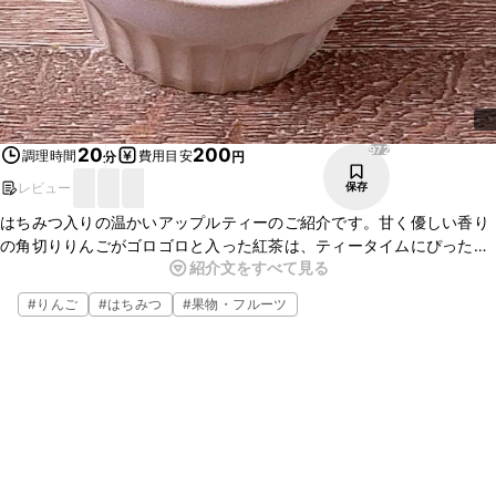
972
20
200
調理時間
費用目安
分
円
レビュー
保存
はちみつ入りの温かいアップルティーのご紹介です。甘く優しい香り
の角切りりんごがゴロゴロと入った紅茶は、ティータイムにぴったり
紹介文をすべて見る
ですよ。今回ははちみつを入れていますが、お好みで甘さを調節し
て、お召し上がりくださいね。
#
りんご
#
はちみつ
#
果物・フルーツ