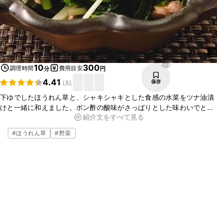
274
10
300
調理時間
費用目安
分
円
4.41
保存
(
8
)
下ゆでしたほうれん草と、シャキシャキとした食感の水菜をツナ油漬
けと一緒に和えました。ポン酢の酸味がさっぱりとした味わいでとて
紹介文をすべて見る
もおいしいですよ。ぜひお試しください。
#
ほうれん草
#
野菜