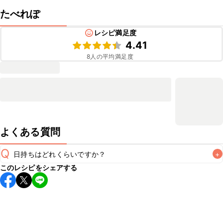
たべれぽ
レシピ満足度
4.41
8
人の平均満足度
よくある質問
Q
日持ちはどれくらいですか？
+
このレシピをシェアする
保存期間は冷蔵で当日中が目安です。なるべくお早めにお召
し上がりください。

A
※日持ちは目安です。
こちら
の注意事項をご確認の上、正し