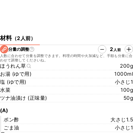
材料
（
2人前
）
2
分量の調整
人前
人数に合わせて分量を調整できます。料理の時間や火加減など、手順も分量に合
わせて調整してくださいね。
ほうれん草
200g
お湯 (ゆで用)
1000ml
塩 (ゆで用)
小さじ1
水菜
100g
ツナ油漬け (正味量)
50g
(A)
ポン酢
大さじ1.5
ごま油
小さじ1