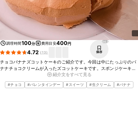
463
100
400
調理時間
費用目安
分
円
4.72
保存
(
13
)
チョコバナナズコットケーキのご紹介です。今回は中にたっぷりのバ
ナナチョコクリームが入ったズコットケーキです。スポンジケーキは
紹介文をすべて見る
市販の物を使用することで簡単に作れますよ。ぜひ、お試しください
ね。
#
チョコ
#
バレンタインデー
#
スイーツ
#
生クリーム
#
バナナ