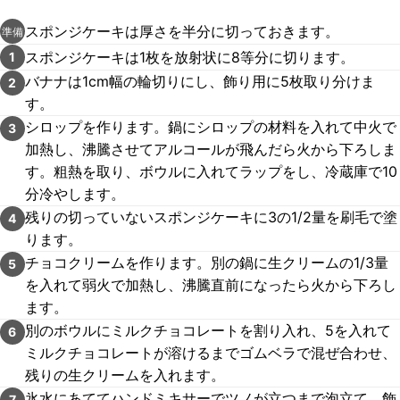
スポンジケーキは厚さを半分に切っておきます。
準備
スポンジケーキは1枚を放射状に8等分に切ります。
1
バナナは1cm幅の輪切りにし、飾り用に5枚取り分けま
2
す。
シロップを作ります。鍋にシロップの材料を入れて中火で
3
加熱し、沸騰させてアルコールが飛んだら火から下ろしま
す。粗熱を取り、ボウルに入れてラップをし、冷蔵庫で10
分冷やします。
残りの切っていないスポンジケーキに3の1/2量を刷毛で塗
4
ります。
チョコクリームを作ります。別の鍋に生クリームの1/3量
5
を入れて弱火で加熱し、沸騰直前になったら火から下ろし
ます。
別のボウルにミルクチョコレートを割り入れ、5を入れて
6
ミルクチョコレートが溶けるまでゴムベラで混ぜ合わせ、
残りの生クリームを入れます。
氷水にあててハンドミキサーでツノが立つまで泡立て、飾
7