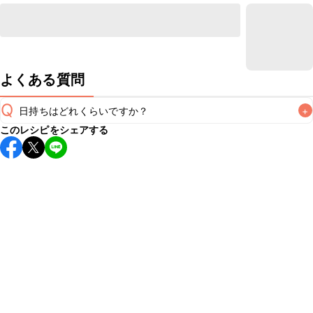
よくある質問
Q
日持ちはどれくらいですか？
+
このレシピをシェアする
保存期間は冷蔵で当日中が目安です。なるべくお早めにお召
し上がりください。

A
※日持ちは目安です。
こちら
の注意事項をご確認の上、正し