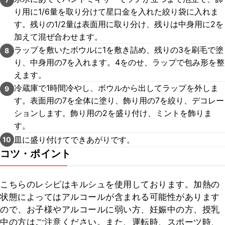
り用に1/6量を取り分けて星口金を入れた絞り袋に入れま
す。残りの1/2量は表面用に取り分け、残りは中身用に2を
加えて混ぜ合わせます。
ラップを敷いたボウルに1を敷き詰め、残りの3を刷毛で塗
8
り、中身用の7を入れます。4をのせ、ラップで包み形を整
えます。
冷蔵庫で1時間冷やし、ボウルから出してラップを外しま
9
す。表面用の7を全体に塗り、飾り用の7を絞り、デコレー
ションします。飾り用の2を盛り付け、ミントを飾りま
す。
皿に盛り付けてできあがりです。
10
コツ・ポイント
こちらのレシピはキルシュを使用しております。加熱の
状態によってはアルコールが含まれる可能性があります
ので、お子様やアルコールに弱い方、妊娠中の方、授乳
中の方はご注意ください。また、運転時、スポーツ時、