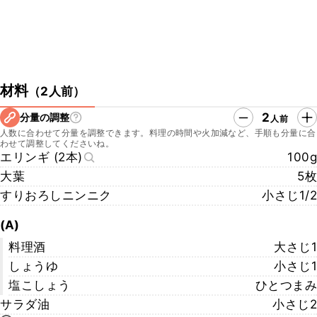
材料
（
2人前
）
2
分量の調整
人前
人数に合わせて分量を調整できます。料理の時間や火加減など、手順も分量に合
わせて調整してくださいね。
エリンギ (2本)
100g
大葉
5枚
すりおろしニンニク
小さじ1/2
(A)
料理酒
大さじ1
しょうゆ
小さじ1
塩こしょう
ひとつまみ
サラダ油
小さじ2