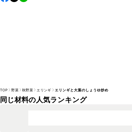
し上がりください。

A
※日持ちは目安です。
こちら
の注意事項をご確認の上、正し
TOP
野菜
秋野菜
エリンギ
エリンギと大葉のしょうゆ炒め
同じ材料の人気ランキング