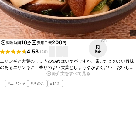
398
10
200
調理時間
費用目安
分
円
4.58
保存
(
29
)
エリンギと大葉のしょうゆ炒めはいかがですか。歯ごたえのよい旨味
のあるエリンギに、香りのよい大葉としょうゆがよく合い、おいしい
紹介文をすべて見る
ですよ。ぜひお試しください。
#
エリンギ
#
きのこ
#
野菜