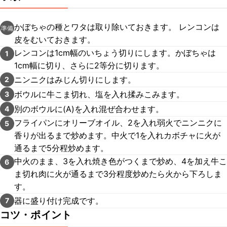
かぼちゃの種とワタは取り除いておきます。 レンコンは
準備
皮をむいておきます。
レンコンは1cm幅のいちょう切りにします。かぼちゃは
1
1cm幅に切り、さらに2等分に切ります。
ニンニクはみじん切りにします。
2
ボウルに牛こま切れ、塩を入れ揉みこみます。
3
別のボウルに(A)を入れ混ぜ合わせます。
4
フライパンにオリーブオイル、2を入れ弱火でニンニクに
5
香りが出るまで炒めます。中火で1を入れカボチャに火が
通るまで5分程炒めます。
中火のまま、3を入れ焼き色がつくまで炒め、4を加え牛こ
6
ま切れ肉に火が通るまで3分程度炒めたら火から下ろしま
す。
器に盛り付け完成です。
7
コツ・ポイント