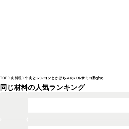
※日持ちは目安です。
こちら
の注意事項をご確認の上、正し
TOP
肉料理
牛肉とレンコンとかぼちゃのバルサミコ酢炒め
同じ材料の人気ランキング