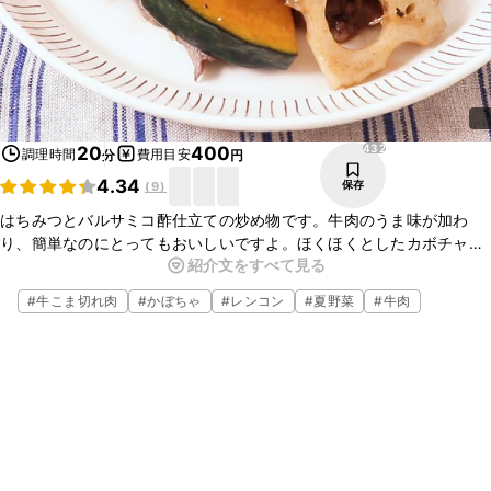
432
20
400
調理時間
費用目安
分
円
4.34
保存
(
9
)
はちみつとバルサミコ酢仕立ての炒め物です。牛肉のうま味が加わ
り、簡単なのにとってもおいしいですよ。ほくほくとしたカボチャと
紹介文をすべて見る
シャキシャキとしたレンコンの食感を楽しめるおかずです。ぜひ、一
度作ってみてくださいね。
#
牛こま切れ肉
#
かぼちゃ
#
レンコン
#
夏野菜
#
牛肉