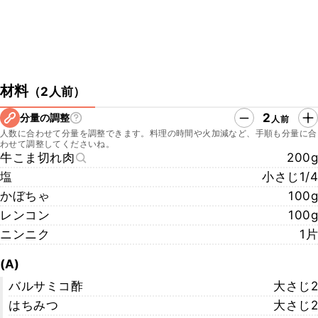
材料
（
2人前
）
2
分量の調整
人前
人数に合わせて分量を調整できます。料理の時間や火加減など、手順も分量に合
わせて調整してくださいね。
牛こま切れ肉
200g
塩
小さじ1/4
かぼちゃ
100g
レンコン
100g
ニンニク
1片
(A)
バルサミコ酢
大さじ2
はちみつ
大さじ2