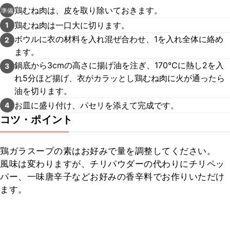
鶏むね肉は、皮を取り除いておきます。
準備
鶏むね肉は一口大に切ります。
1
ボウルに衣の材料を入れ混ぜ合わせ、1を入れ全体に絡め
2
ます。
鍋底から3cmの高さに揚げ油を注ぎ、170℃に熱し2を入
3
れ5分ほど揚げ、衣がカラッとし鶏むね肉に火が通ったら
油を切ります。
お皿に盛り付け、パセリを添えて完成です。
4
コツ・ポイント
鶏ガラスープの素はお好みで量を調整してください。

風味は変わりますが、チリパウダーの代わりにチリペッ
パー、一味唐辛子などお好みの香辛料でお作りいただけ
ます。