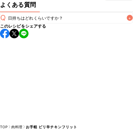
よくある質問
Q
日持ちはどれくらいですか？
+
このレシピをシェアする
保存期間は冷蔵で翌日中が目安です。なるべくお早めにお召
し上がりください。

A
※日持ちは目安です。
こちら
の注意事項をご確認の上、正し
TOP
肉料理
お手軽 ピリ辛チキンフリット