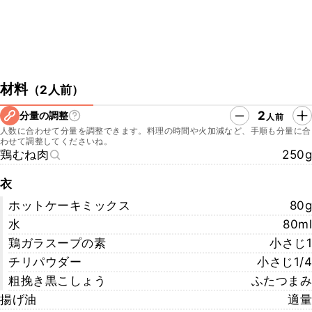
材料
（
2人前
）
2
分量の調整
人前
人数に合わせて分量を調整できます。料理の時間や火加減など、手順も分量に合
わせて調整してくださいね。
鶏むね肉
250g
衣
ホットケーキミックス
80g
水
80ml
鶏ガラスープの素
小さじ1
チリパウダー
小さじ1/4
粗挽き黒こしょう
ふたつまみ
揚げ油
適量