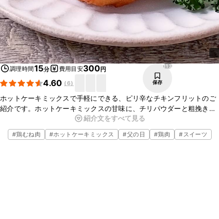
113
15
300
調理時間
費用目安
分
円
4.60
保存
(
6
)
ホットケーキミックスで手軽にできる、ピリ辛なチキンフリットのご
紹介です。ホットケーキミックスの甘味に、チリパウダーと粗挽き黒
紹介文をすべて見る
こしょうがピリっとアクセントになって、後引くおいしさです。お酒
のおつまみにもぴったりな一品です。
#
鶏むね肉
#
ホットケーキミックス
#
父の日
#
鶏肉
#
スイーツ