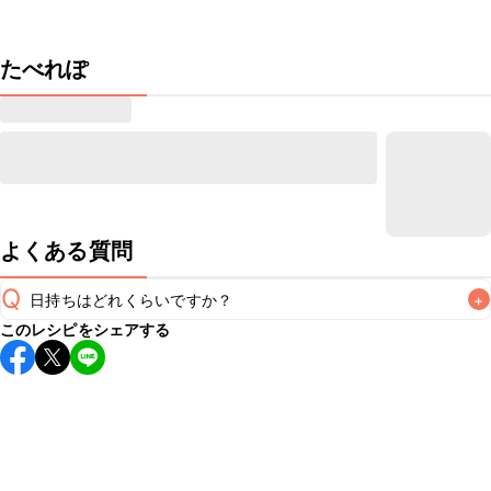
たべれぽ
よくある質問
Q
日持ちはどれくらいですか？
+
このレシピをシェアする
保存期間は冷蔵で翌日中が目安です。なるべくお早めにお召
し上がりください。

A
※日持ちは目安です。
こちら
の注意事項をご確認の上、正し