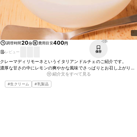
202
20
400
調理時間
費用目安
分
円
レビュー
保存
クレーマディリモーネというイタリアンドルチェのご紹介です。
濃厚な甘さの中にレモンの爽やかな風味でさっぱりとお召し上がり頂
紹介文をすべて見る
けるひと品です。
お手軽に楽しめるレシピとなっていますので、ぜひお試し下さい。
#
生クリーム
#
乳製品