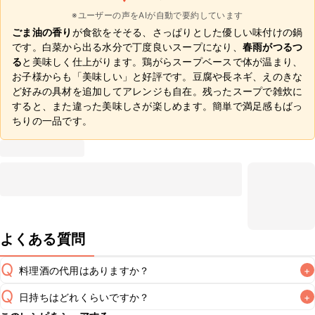
※ユーザーの声をAIが自動で要約しています
ごま油の香り
が食欲をそそる、さっぱりとした優しい味付けの鍋
です。白菜から出る水分で丁度良いスープになり、
春雨がつるつ
る
と美味しく仕上がります。鶏がらスープベースで体が温まり、
お子様からも「美味しい」と好評です。豆腐や長ネギ、えのきな
ど好みの具材を追加してアレンジも自在。残ったスープで雑炊に
すると、また違った美味しさが楽しめます。簡単で満足感もばっ
ちりの一品です。
よくある質問
Q
料理酒の代用はありますか？
+
Q
日持ちはどれくらいですか？
+
A