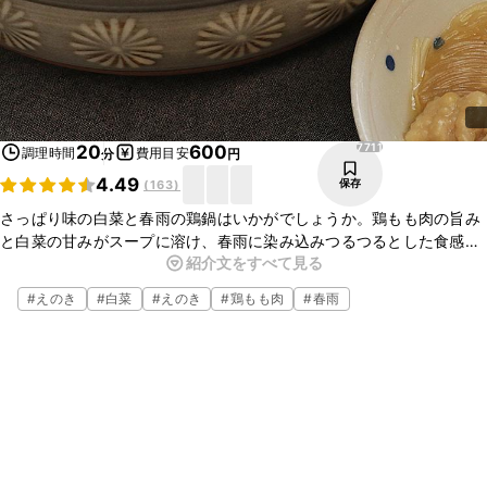
7711
20
600
調理時間
費用目安
分
円
4.49
保存
(
163
)
さっぱり味の白菜と春雨の鶏鍋はいかがでしょうか。鶏もも肉の旨み
と白菜の甘みがスープに溶け、春雨に染み込みつるつるとした食感も
紹介文をすべて見る
楽しく、美味しくいただけます。土鍋で調理することで、そのまま食
卓に出せるので、おすすめです。ぜひ、お試し下さい。
#
えのき
#
白菜
#
えのき
#
鶏もも肉
#
春雨