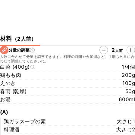
材料
（
2人前
）
2
分量の調整
人前
人数に合わせて分量を調整できます。料理の時間や火加減など、手順も分量に合
わせて調整してくださいね。
白菜 (400g)
1/4個
鶏もも肉
200g
えのき
100g
春雨 (乾燥)
50g
お湯
600ml
(A)
鶏ガラスープの素
大さじ1
料理酒
大さじ2