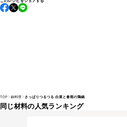
このレシピをシェアする
こちらのレシピは出来たてをお召し上がりいただくことをお
すすめします。

A
※日持ちは目安です。
こちら
の注意事項をご確認の上、正し
TOP
鍋料理
さっぱりつるつる 白菜と春雨の鶏鍋
同じ材料の人気ランキング