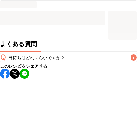
よくある質問
Q
日持ちはどれくらいですか？
+
このレシピをシェアする
こちらのレシピは出来たてをお召し上がりいただくことをお
すすめします。

A
※日持ちは目安です。
こちら
の注意事項をご確認の上、正し