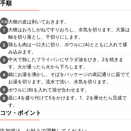
手順
大根の皮は剥いておきます。
準備
大根はおろしがねですりおろし、水気を切ります。大葉は
1
軸を切り落とし、千切りにします。
鶏もも肉は一口大に切り、ボウルに(A)とともに入れて揉
2
み込みます。
中火で熱したフライパンにサラダ油をひき、2を焼きま
3
す。火が通ったら火から下ろします。
鍋にお湯を沸かし、そばをパッケージの表記通りに茹でて
4
お湯を切ります。流水で洗い、水気を切ります。
ボウルに(B)を入れて混ぜ合わせます。
5
器に4を盛り付けて5をかけます。1、2を乗せたら完成で
6
す。
コツ・ポイント
塩加減は、お好みで調整してください。
