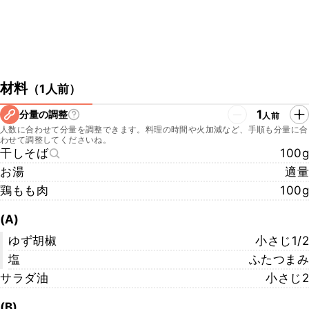
材料
（
1人前
）
1
分量の調整
人前
人数に合わせて分量を調整できます。料理の時間や火加減など、手順も分量に合
わせて調整してくださいね。
干しそば
100g
お湯
適量
鶏もも肉
100g
(A)
ゆず胡椒
小さじ1/2
塩
ふたつまみ
サラダ油
小さじ2
(B)