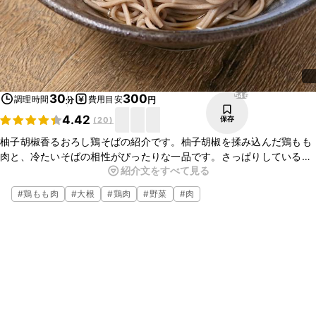
546
30
300
調理時間
費用目安
分
円
4.42
保存
(
20
)
柚子胡椒香るおろし鶏そばの紹介です。柚子胡椒を揉み込んだ鶏もも
肉と、冷たいそばの相性がぴったりな一品です。さっぱりしているの
紹介文をすべて見る
で、食欲がないときにもおすすめですよ。簡単なので、ぜひ作ってみ
てくださいね。
#
鶏もも肉
#
大根
#
鶏肉
#
野菜
#
肉