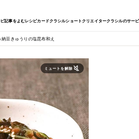
シピ
記事をよむ
レシピカード
クラシルショート
クリエイター
クラシルのサー
う納豆きゅうりの塩昆布和え
ミュートを解除