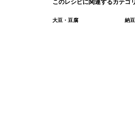
このレシピに関連するカテゴ
保存期間は冷蔵で当日中が目安です。
A
※日持ちは目安です。
こちら
大豆・豆腐
納