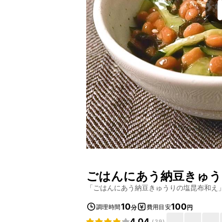
ごはんにあう納豆きゅう
「
ごはんにあう納豆きゅうりの塩昆布和え
10
100
調理時間
費用目安
分
円
4.04
(
39
)