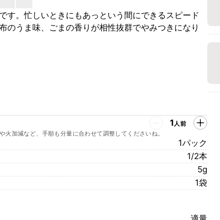
です。忙しいときにもあっという間にできるスピード
布のうま味、ごまの香りが相性抜群でやみつきになり
1
人前
や火加減など、手順も分量に合わせて調整してくださいね。
1パック
1/2本
5g
1袋
適量