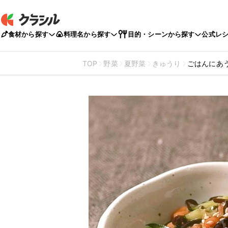
食材から探す
料理名から探す
目的・シーンから探す
公式レ
TOP
野菜
夏野菜
きゅうり
ごはんにあ