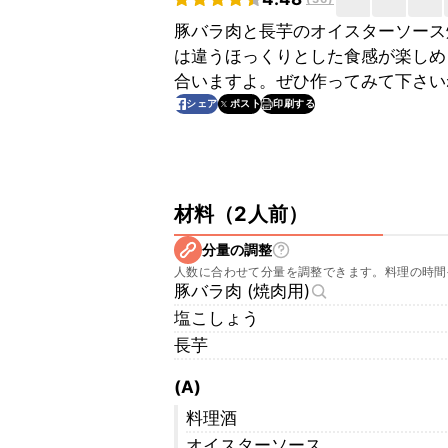
豚バラ肉と長芋のオイスターソース
は違うほっくりとした食感が楽しめ
合いますよ。ぜひ作ってみて下さい
印刷する
シェア
ポスト
材料
（
2人前
）
分量の調整
人数に合わせて分量を調整できます。料理の時間
豚バラ肉 (焼肉用)
塩こしょう
長芋
(A)
料理酒
オイスターソース