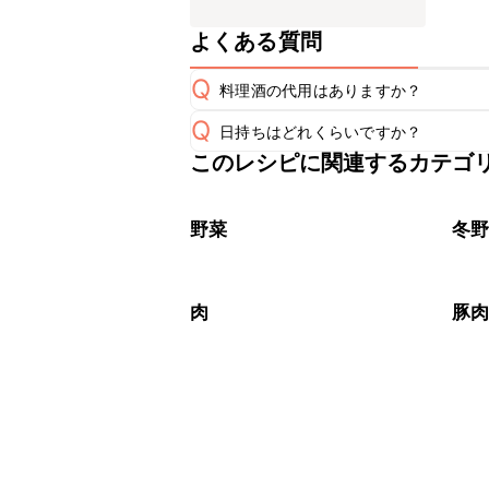
よくある質問
Q
料理酒の代用はありますか？
Q
日持ちはどれくらいですか？
A
このレシピに関連するカテゴ
保存期間は冷蔵で翌日中が目安です。
A
※日持ちは目安です。
こちら
野菜
冬
肉
豚