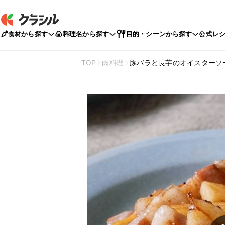
食材から探す
料理名から探す
目的・シーンから探す
公式レ
TOP
肉料理
豚バラと長芋のオイスターソ