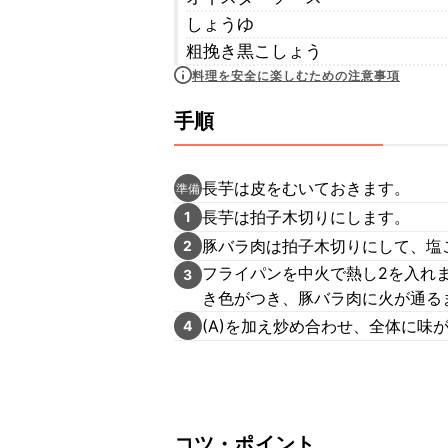
しょうゆ
粗挽き黒こしょう
料理を安全に楽しむための注意事項
手順
長芋は皮をむいておきます。
準備
長芋は拍子木切りにします。
1
豚バラ肉は拍子木切りにして、塩
2
フライパンを中火で熱し2を入れ
3
き色がつき、豚バラ肉に火が通る
(A)を加え炒め合わせ、全体に
4
コツ・ポイント