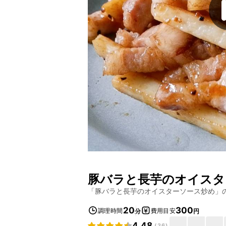
豚バラと長芋のオイスタ
「
豚バラと長芋のオイスターソース炒め
」
20
300
調理時間
費用目安
分
円
4.48
(
36
)