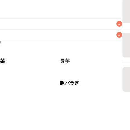
+
+
リ
なるべくお早めにお召し上がりください。

野菜
長芋
肉
豚バラ肉