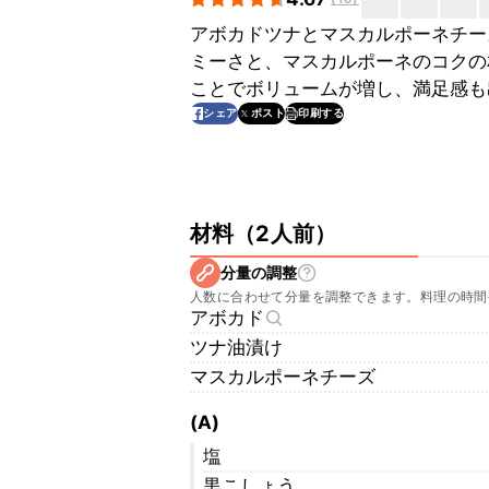
アボカドツナとマスカルポーネチー
ミーさと、マスカルポーネのコクの
ことでボリュームが増し、満足感も
印刷する
シェア
ポスト
材料
（
2人前
）
分量の調整
人数に合わせて分量を調整できます。料理の時間
アボカド
ツナ油漬け
マスカルポーネチーズ
(A)
塩
黒こしょう