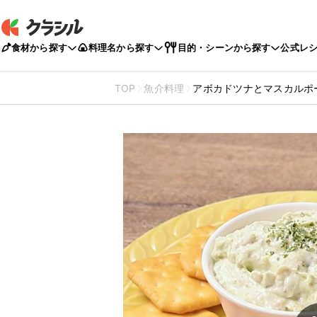
食材から探す
料理名から探す
目的・シーンから探す
公式レ
TOP
魚介料理
アボカドツナとマスカルポ