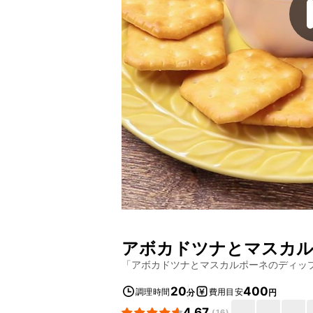
アボカドツナとマスカ
「
アボカドツナとマスカルポーネのディッ
20
400
調理時間
費用目安
分
円
4.67
(
16
)