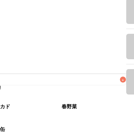
+
リ
なるべくお早めにお召し上がりください。

ボカド
春野菜
ナ缶