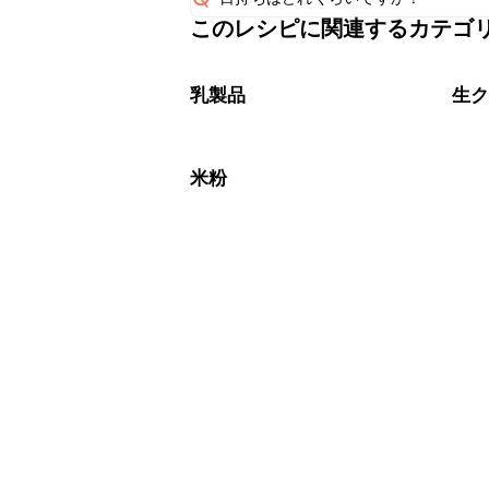
このレシピに関連するカテゴ
保存期間は冷蔵で当日中が目安です。
A
※日持ちは目安です。
こちら
乳製品
生
米粉