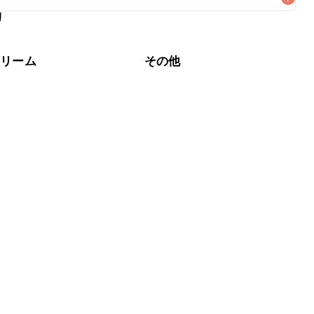
リ
なるべくお早めにお召し上がりください。

クリーム
その他