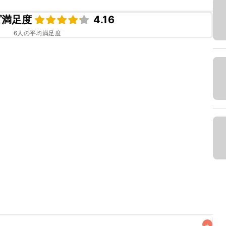
ピ満足度
4.16
6
人の平均満足度
+