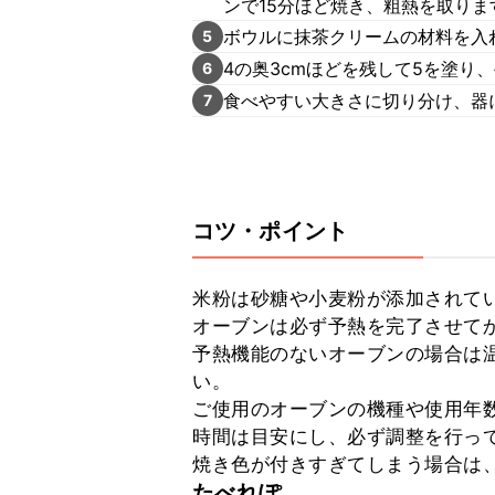
ンで15分ほど焼き、粗熱を取りま
ボウルに抹茶クリームの材料を入
5
4の奥3cmほどを残して5を塗り
6
食べやすい大きさに切り分け、器
7
コツ・ポイント
米粉は砂糖や小麦粉が添加されてい
オーブンは必ず予熱を完了させてか
予熱機能のないオーブンの場合は温
い。

ご使用のオーブンの機種や使用年
時間は目安にし、必ず調整を行って
焼き色が付きすぎてしまう場合は
たべれぽ