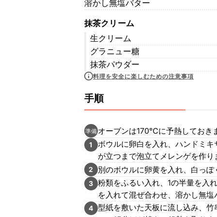
溶かし無塩バター
抹茶クリーム
生クリーム
グラニュー糖
抹茶パウダー
料理を安全に楽しむための注意事項
手順
オーブンは170℃に予熱してお
準備
ボウルに卵白を入れ、ハンドミキ
1
が立つまで泡立てメレンゲを作り
別のボウルに卵黄を入れ、白っぽ
2
粉類をふるい入れ、1の半量を入
3
を入れて混ぜ合わせ、溶かし無塩
型紙を敷いた天板に流し込み、竹
4