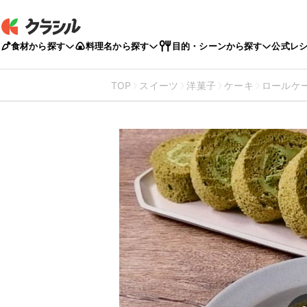
食材から探す
料理名から探す
目的・シーンから探す
公式レ
TOP
スイーツ
洋菓子
ケーキ
ロールケ