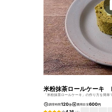
米粉抹茶ロールケーキ
レ
「
米粉抹茶ロールケーキ
」の作り方を簡単
120
600
調理時間
費用目安
分
円
4.16
(
6
)