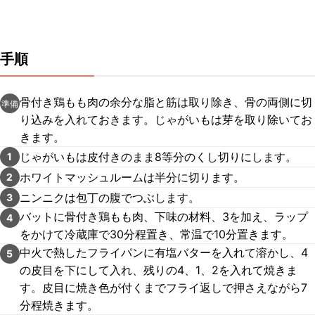
手順
骨付き鶏もも肉の余分な脂と筋は取り除き、骨の両側に切
準備
り込みを入れておきます。じゃがいもは芽を取り除いてお
きます。
じゃがいもは皮付きのまま8等分のくし切りにします。
1
ホワイトマッシュルームは半分に切ります。
2
ニンニクは包丁の腹でつぶします。
3
バットに骨付き鶏もも肉、下味の材料、3を加え、ラップ
4
をかけて冷蔵庫で30分程置き、常温で10分置きます。
中火で熱したフライパンに有塩バターを入れて溶かし、4
5
の皮目を下にして入れ、残りの4、1、2を入れて焼きま
す。皮目に焼き色が付くまでフライ返しで押さえながら7
分程焼きます。