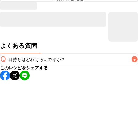
よくある質問
Q
日持ちはどれくらいですか？
+
このレシピをシェアする
保存期間は冷蔵で翌日中が目安です。なるべくお早めにお召
し上がりください。

A
※日持ちは目安です。
こちら
の注意事項をご確認の上、正し