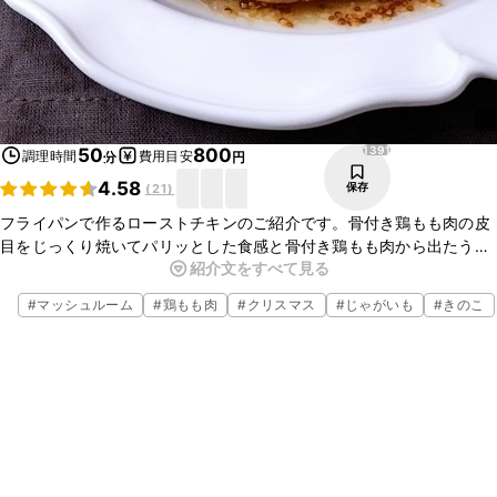
1391
50
800
調理時間
費用目安
分
円
4.58
保存
(
21
)
フライパンで作るローストチキンのご紹介です。骨付き鶏もも肉の皮
目をじっくり焼いてパリッとした食感と骨付き鶏もも肉から出たうま
紹介文をすべて見る
味をたっぷりと使った白ワイン風味のソースがとてもよく合います
よ。ワインにも合いますのでおもてなしにも喜ばれます。ぜひ、お試
#
マッシュルーム
#
鶏もも肉
#
クリスマス
#
じゃがいも
#
きのこ
しくださいね。