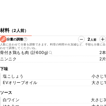
材料
（
2人前
）
2
分量の調整
人前
人数に合わせて分量を調整できます。料理の時間や火加減など、手順も分量に合
わせて調整してくださいね。
骨付き鶏もも肉 (計600g)
2本
ニンニク
2片
下味
塩こしょう
小さじ1
EVオリーブオイル
大さじ1
ソース
白ワイン
大さじ3