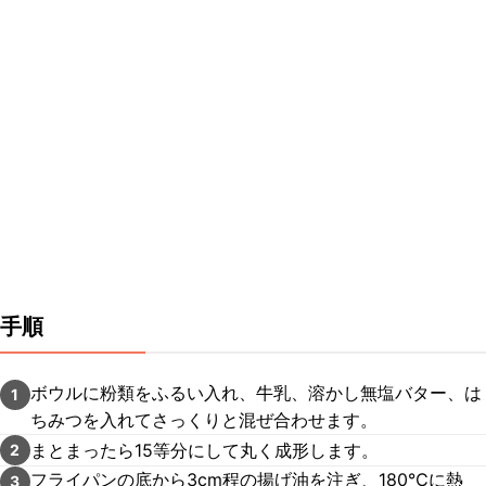
手順
ボウルに粉類をふるい入れ、牛乳、溶かし無塩バター、は
1
ちみつを入れてさっくりと混ぜ合わせます。
まとまったら15等分にして丸く成形します。
2
フライパンの底から3cm程の揚げ油を注ぎ、180℃に熱
3