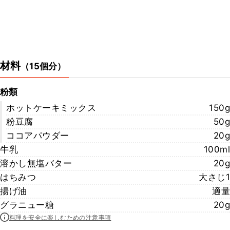
材料
（
15個分
）
粉類
ホットケーキミックス
150g
粉豆腐
50g
ココアパウダー
20g
牛乳
100ml
溶かし無塩バター
20g
はちみつ
大さじ1
揚げ油
適量
グラニュー糖
20g
料理を安全に楽しむための注意事項