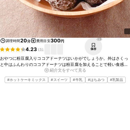
132
20
300
調理時間
費用目安
分
円
4.23
保存
(
5
)
おやつに粉豆腐入りココアドーナツはいかがでしょうか。外はさくっ
と中はふんわりのココアドーナツは粉豆腐を加えることで軽い食感に
紹介文をすべて見る
仕上がります。ついつい止まらなくなるおいしさですよ。簡単に作れ
るので、ぜひお試しくださいね。
#
ホットケーキミックス
#
スイーツ
#
牛乳
#
はちみつ
#
乳製品